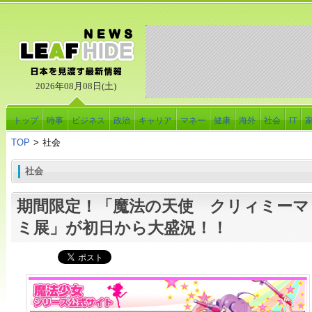
2026年08月08日(土)
トップ
時事
ビジネス
政治
キャリア
マネー
健康
海外
社会
IT
TOP
>
社会
社会
期間限定！「魔法の天使 クリィミーマ
ミ展」が初日から大盛況！！