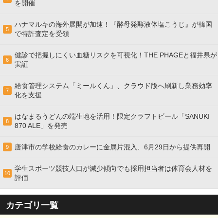
を開催
ハナマルキの海外展開が加速！『酵母発酵液体塩こうじ』が韓国
5
で特許査定を受領
健診で把握しにくい血糖リスクを可視化！THE PHAGEと福井県が
6
実証
給食管理システム「ミールくん」、クラウド版へ刷新し業務効率
7
化を支援
はなまるうどんの端生地を活用！限定クラフトビール「SANUKI
8
870 ALE」を発売
唐津市の学校給食のカレーに金属片混入、6月29日から提供再開
9
学生スポーツ競技人口が減少傾向でも採用担当者は体育会人材を
10
評価
カテゴリ一覧