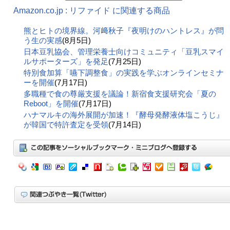
Amazon.co.jp : リファイド に関連する商品
熊とヒトの境界線。河﨑秋子『夜明けのハントレス』が問
う生の実感
(8月5日)
日本豆乳協会、管理栄養士向けコミュニティ「豆乳スマイ
ルサポーターズ」を発足
(7月25日)
特別食加算「嚥下調整食」の実践を学ぶオンラインセミナ
ーを開催
(7月17日)
多職種で食の尊厳支援を議論！新宿食支援研究会「夏の
Reboot」を開催
(7月17日)
ハナマルキの海外展開が加速！『酵母発酵液体塩こうじ』
が韓国で特許査定を受領
(7月14日)