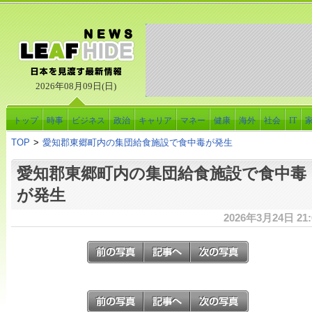
2026年08月09日(日)
トップ
時事
ビジネス
政治
キャリア
マネー
健康
海外
社会
IT
TOP
>
愛知郡東郷町内の集団給食施設で食中毒が発生
愛知郡東郷町内の集団給食施設で食中毒
が発生
2026年3月24日 21: