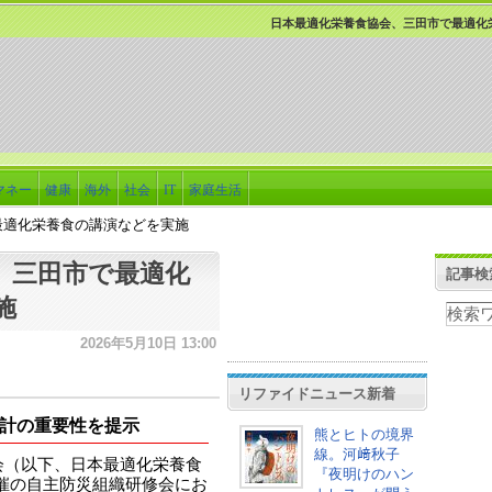
日本最適化栄養食協会、三田市で最適化
マネー
健康
海外
社会
IT
家庭生活
最適化栄養食の講演などを実施
、三田市で最適化
記事検
施
2026年5月10日 13:00
リファイドニュース新着
計の重要性を提示
熊とヒトの境界
線。河﨑秋子
会（以下、日本最適化栄養食
『夜明けのハン
主催の自主防災組織研修会にお