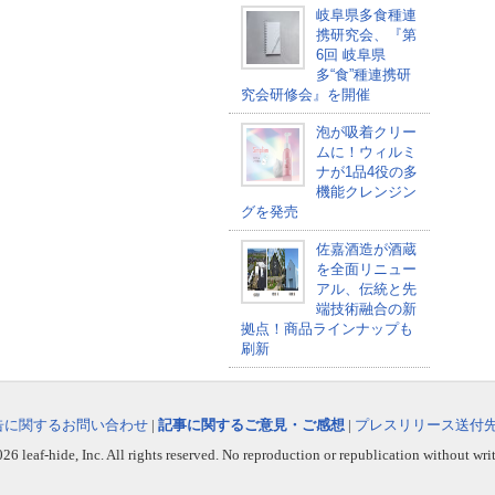
岐阜県多食種連
携研究会、『第
6回 岐阜県
多“食”種連携研
究会研修会』を開催
泡が吸着クリー
ムに！ウィルミ
ナが1品4役の多
機能クレンジン
グを発売
佐嘉酒造が酒蔵
を全面リニュー
アル、伝統と先
端技術融合の新
拠点！商品ラインナップも
刷新
告に関するお問い合わせ
|
記事に関するご意見・ご感想
|
プレスリリース送付
6 leaf-hide, Inc. All rights reserved. No reproduction or republication without wri