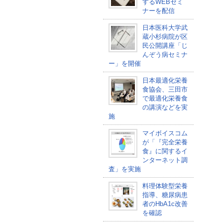
するWEBセミ
ナーを配信
日本医科大学武
蔵小杉病院が区
民公開講座「じ
んぞう病セミナ
ー」を開催
日本最適化栄養
食協会、三田市
で最適化栄養食
の講演などを実
施
マイボイスコム
が「『完全栄養
食』に関するイ
ンターネット調
査」を実施
料理体験型栄養
指導、糖尿病患
者のHbA1c改善
を確認