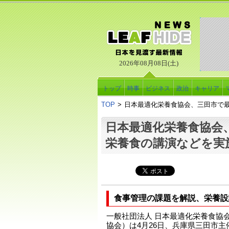
2026年08月08日(土)
トップ
時事
ビジネス
政治
キャリア
TOP
>
日本最適化栄養食協会、三田市で
日本最適化栄養食協会
栄養食の講演などを実
食事管理の課題を解説、栄養設
一般社団法人 日本最適化栄養食協
協会）は4月26日、兵庫県三田市