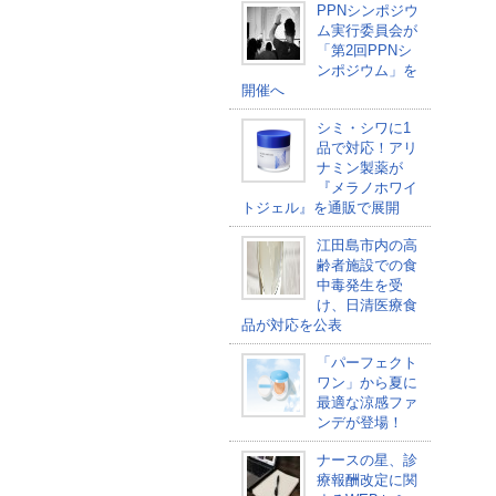
PPNシンポジウ
ム実行委員会が
「第2回PPNシ
ンポジウム」を
開催へ
シミ・シワに1
品で対応！アリ
ナミン製薬が
『メラノホワイ
トジェル』を通販で展開
江田島市内の高
齢者施設での食
中毒発生を受
け、日清医療食
品が対応を公表
「パーフェクト
ワン」から夏に
最適な涼感ファ
ンデが登場！
ナースの星、診
療報酬改定に関