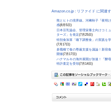
Amazon.co.jp : リファイド に関
熊とヒトの境界線。河﨑秋子『夜明
感
(8月5日)
日本豆乳協会、管理栄養士向けコミ
ターズ」を発足
(7月25日)
特別食加算「嚥下調整食」の実践を
(7月17日)
多職種で食の尊厳支援を議論！新宿食支
開催
(7月17日)
ハナマルキの海外展開が加速！『酵
特許査定を受領
(7月14日)