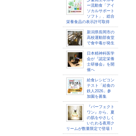
ー流動食「アイ
ソカルサポート
ソフト」、総合
栄養食品の表示許可取得
新潟県長岡市の
高校運動部食堂
で食中毒が発生
日本精神科医学
会が『認定栄養
士研修会』を開
催へ
給食レシピコン
テスト「給食の
鉄人2026」参
加園を募集
『パーフェクト
ワン』から、夏
の肌をやさしく
いたわる夜用ク
リームが数量限定で登場！