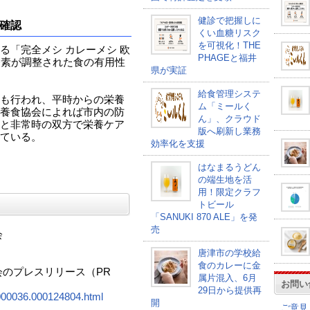
健診で把握しに
確認
くい血糖リスク
を可視化！THE
る「完全メシ カレーメシ 欧
PHAGEと福井
養素が調整された食の有用性
県が実証
給食管理システ
も行われ、平時からの栄養
ム「ミールく
養食協会によれば市内の防
ん」、クラウド
と非常時の双方で栄養ケア
版へ刷新し業務
ている。
効率化を支援
はなまるうどん
の端生地を活
用！限定クラフ
トビール
「SANUKI 870 ALE」を発
売
会
唐津市の学校給
食のカレーに金
会のプレスリリース（PR
属片混入、6月
お問い
29日から提供再
00000036.000124804.html
開
ご意見