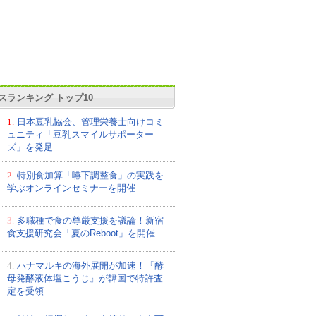
スランキング トップ10
1.
日本豆乳協会、管理栄養士向けコミ
ュニティ「豆乳スマイルサポーター
ズ」を発足
2.
特別食加算「嚥下調整食」の実践を
学ぶオンラインセミナーを開催
3.
多職種で食の尊厳支援を議論！新宿
食支援研究会「夏のReboot」を開催
4.
ハナマルキの海外展開が加速！『酵
母発酵液体塩こうじ』が韓国で特許査
定を受領