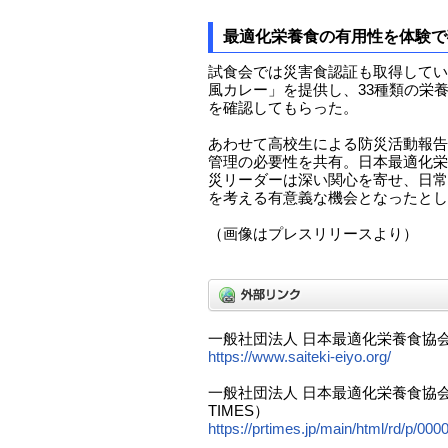
最適化栄養食の有用性を体験で
試食会では災害食認証も取得してい
風カレー」を提供し、33種類の栄
を確認してもらった。
あわせて高校生による防災活動報告
管理の必要性を共有。日本最適化栄
災リーダーは深い関心を寄せ、日常
を考える有意義な機会となったとし
（画像はプレスリリースより）
一般社団法人 日本最適化栄養食協
https://www.saiteki-eiyo.org/
一般社団法人 日本最適化栄養食協
TIMES）
https://prtimes.jp/main/html/rd/p/0