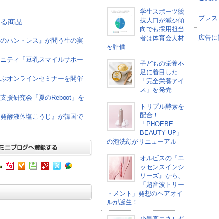
学生スポーツ競
プレス
技人口が減少傾
連する商品
向でも採用担当
広告に
者は体育会人材
けのハントレス』が問う生の実
を評価
ュニティ「豆乳スマイルサポー
子どもの栄養不
足に着目した
学ぶオンラインセミナーを開催
「完全栄養アイ
ス」を発売
援研究会「夏のReboot」を
トリプル酵素を
配合！
母発酵液体塩こうじ』が韓国で
「PHOEBE
BEAUTY UP」
の泡洗顔がリニューアル
オルビスの『エ
ッセンスインシ
リーズ』から、
「超音波トリー
トメント」発想のヘアオイ
ルが誕生！
少量高エネルギ