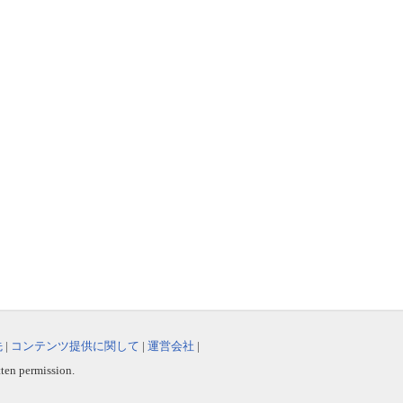
先
|
コンテンツ提供に関して
|
運営会社
|
tten permission.