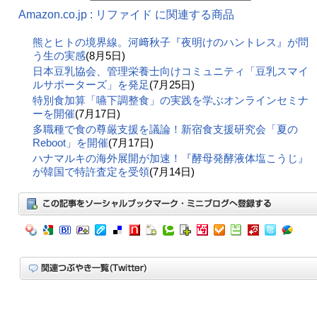
Amazon.co.jp : リファイド に関連する商品
熊とヒトの境界線。河﨑秋子『夜明けのハントレス』が問
う生の実感
(8月5日)
日本豆乳協会、管理栄養士向けコミュニティ「豆乳スマイ
ルサポーターズ」を発足
(7月25日)
特別食加算「嚥下調整食」の実践を学ぶオンラインセミナ
ーを開催
(7月17日)
多職種で食の尊厳支援を議論！新宿食支援研究会「夏の
Reboot」を開催
(7月17日)
ハナマルキの海外展開が加速！『酵母発酵液体塩こうじ』
が韓国で特許査定を受領
(7月14日)