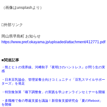
（画像はunsplashより）
□外部リンク
岡山県早島町 お知らせ
https://www.pref.okayama.jp/uploaded/attachment/412771.pdf
■関連記事
・熊とヒトの境界線。河﨑秋子『夜明けのハントレス』が問う生の実
感
・日本豆乳協会、管理栄養士向けコミュニティ「豆乳スマイルサポー
ターズ」を発足
・特別食加算「嚥下調整食」の実践を学ぶオンラインセミナーを開催
・多職種で食の尊厳支援を議論！新宿食支援研究会「夏のReboot」
を開催