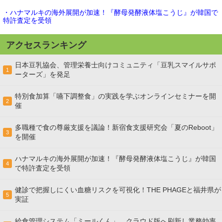
・ハナマルキの海外展開が加速！『酵母発酵液体塩こうじ』が韓国で
特許査定を受領
アクセスランキング
日本豆乳協会、管理栄養士向けコミュニティ「豆乳スマイルサポ
1
ーターズ」を発足
特別食加算「嚥下調整食」の実践を学ぶオンラインセミナーを開
2
催
多職種で食の尊厳支援を議論！新宿食支援研究会「夏のReboot」
3
を開催
ハナマルキの海外展開が加速！『酵母発酵液体塩こうじ』が韓国
4
で特許査定を受領
健診で把握しにくい血糖リスクを可視化！THE PHAGEと福井県が
5
実証
給食管理システム「ミールくん」、クラウド版へ刷新し業務効率