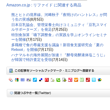
Amazon.co.jp : リファイド に関連する商品
熊とヒトの境界線。河﨑秋子『夜明けのハントレス』が問
う生の実感
(8月5日)
日本豆乳協会、管理栄養士向けコミュニティ「豆乳スマイ
ルサポーターズ」を発足
(7月25日)
特別食加算「嚥下調整食」の実践を学ぶオンラインセミナ
ーを開催
(7月17日)
多職種で食の尊厳支援を議論！新宿食支援研究会「夏の
Reboot」を開催
(7月17日)
ハナマルキの海外展開が加速！『酵母発酵液体塩こうじ』
が韓国で特許査定を受領
(7月14日)