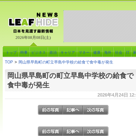
2026年08月08日(土)
トップ
時事
ビジネス
政治
キャリア
マネー
健康
海外
社会
IT
TOP
>
岡山県早島町の町立早島中学校の給食で食中毒が発生
岡山県早島町の町立早島中学校の給食で
食中毒が発生
2026年4月24日 12: