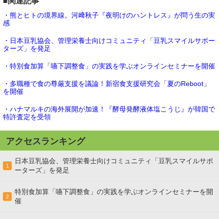
■関連記事
・熊とヒトの境界線。河﨑秋子『夜明けのハントレス』が問う生の実
感
・日本豆乳協会、管理栄養士向けコミュニティ「豆乳スマイルサポー
ターズ」を発足
・特別食加算「嚥下調整食」の実践を学ぶオンラインセミナーを開催
・多職種で食の尊厳支援を議論！新宿食支援研究会「夏のReboot」
を開催
・ハナマルキの海外展開が加速！『酵母発酵液体塩こうじ』が韓国で
特許査定を受領
アクセスランキング
日本豆乳協会、管理栄養士向けコミュニティ「豆乳スマイルサポ
1
ーターズ」を発足
特別食加算「嚥下調整食」の実践を学ぶオンラインセミナーを開
2
催