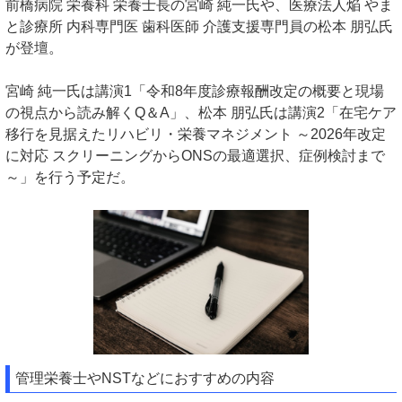
前橋病院 栄養科 栄養士長の宮崎 純一氏や、医療法人焔 やま
と診療所 内科専門医 歯科医師 介護支援専門員の松本 朋弘氏
が登壇。
宮崎 純一氏は講演1「令和8年度診療報酬改定の概要と現場
の視点から読み解くQ＆A」、松本 朋弘氏は講演2「在宅ケア
移行を見据えたリハビリ・栄養マネジメント ～2026年改定
に対応 スクリーニングからONSの最適選択、症例検討まで
～」を行う予定だ。
管理栄養士やNSTなどにおすすめの内容