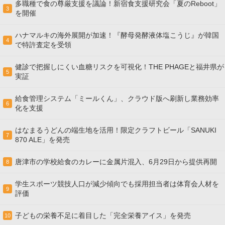
多職種で食の尊厳支援を議論！新宿食支援研究会「夏のReboot」
3
を開催
ハナマルキの海外展開が加速！『酵母発酵液体塩こうじ』が韓国
4
で特許査定を受領
健診で把握しにくい血糖リスクを可視化！THE PHAGEと福井県が
5
実証
給食管理システム「ミールくん」、クラウド版へ刷新し業務効率
6
化を支援
はなまるうどんの端生地を活用！限定クラフトビール「SANUKI
7
870 ALE」を発売
唐津市の学校給食のカレーに金属片混入、6月29日から提供再開
8
学生スポーツ競技人口が減少傾向でも採用担当者は体育会人材を
9
評価
子どもの栄養不足に着目した「完全栄養アイス」を発売
10