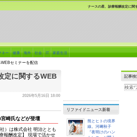
ナースの星、診療報酬改定に関す
マネー
健康
海外
社会
IT
家庭生活
WEBセミナーを配信
改定に関するWEB
記事検
2026年5月16日 18:00
リファイドニュース新着
の宮崎氏などが登壇
熊とヒトの境界
線。河﨑秋子
社）は株式会社 明治ととも
『夜明けのハン
療報酬改定】 現場で活かせ