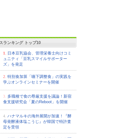
スランキング トップ10
1.
日本豆乳協会、管理栄養士向けコミ
ュニティ「豆乳スマイルサポーター
ズ」を発足
2.
特別食加算「嚥下調整食」の実践を
学ぶオンラインセミナーを開催
3.
多職種で食の尊厳支援を議論！新宿
食支援研究会「夏のReboot」を開催
4.
ハナマルキの海外展開が加速！『酵
母発酵液体塩こうじ』が韓国で特許査
定を受領