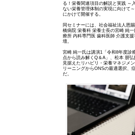
る！栄養関連項目の解説と実践 ～
ない栄養管理体制の実現に向けて～」
にかけて開催する。
同セミナーには、社会福祉法人恩賜
橋病院 栄養科 栄養士長の宮崎 純
療所 内科専門医 歯科医師 介護支
壇。
宮崎 純一氏は講演1「令和8年度
点から読み解くQ＆A」、松本 朋弘
見据えたリハビリ・栄養マネジメント
リーニングからONSの最適選択、
だ。