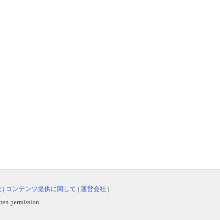
先
|
コンテンツ提供に関して
|
運営会社
|
tten permission.