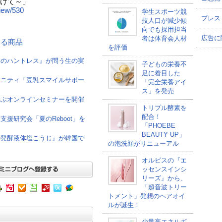
けて～」
view/530
学生スポーツ競
プレス
技人口が減少傾
向でも採用担当
広告に
者は体育会人材
連する商品
を評価
けのハントレス』が問う生の実
子どもの栄養不
足に着目した
ュニティ「豆乳スマイルサポー
「完全栄養アイ
ス」を発売
学ぶオンラインセミナーを開催
トリプル酵素を
配合！
援研究会「夏のReboot」を
「PHOEBE
BEAUTY UP」
母発酵液体塩こうじ』が韓国で
の泡洗顔がリニューアル
オルビスの『エ
ッセンスインシ
リーズ』から、
「超音波トリー
トメント」発想のヘアオイ
ルが誕生！
少量高エネルギ