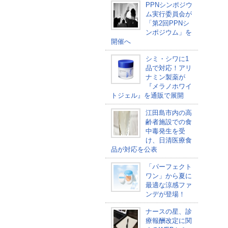
PPNシンポジウ
ム実行委員会が
「第2回PPNシ
ンポジウム」を
開催へ
シミ・シワに1
品で対応！アリ
ナミン製薬が
『メラノホワイ
トジェル』を通販で展開
江田島市内の高
齢者施設での食
中毒発生を受
け、日清医療食
品が対応を公表
「パーフェクト
ワン」から夏に
最適な涼感ファ
ンデが登場！
ナースの星、診
療報酬改定に関