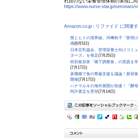
れ目のない栄養管理体制の実現に向
https://www.nurse-star.jp/seminars/
Amazon.co.jp : リファイド に関
熊とヒトの境界線。河﨑秋子『夜明
感
(8月5日)
日本豆乳協会、管理栄養士向けコミ
ターズ」を発足
(7月25日)
特別食加算「嚥下調整食」の実践を
(7月17日)
多職種で食の尊厳支援を議論！新宿食支
開催
(7月17日)
ハナマルキの海外展開が加速！『酵
特許査定を受領
(7月14日)