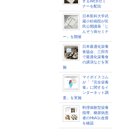
するWEBセミ
ナーを配信
日本医科大学武
蔵小杉病院が区
民公開講座「じ
んぞう病セミナ
ー」を開催
日本最適化栄養
食協会、三田市
で最適化栄養食
の講演などを実
施
マイボイスコム
が「『完全栄養
食』に関するイ
ンターネット調
査」を実施
料理体験型栄養
指導、糖尿病患
者のHbA1c改善
を確認