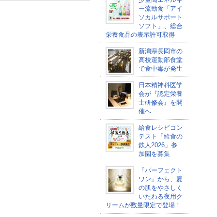
ー流動食「アイ
ソカルサポート
ソフト」、総合
栄養食品の表示許可取得
新潟県長岡市の
高校運動部食堂
で食中毒が発生
日本精神科医学
会が『認定栄養
士研修会』を開
催へ
給食レシピコン
テスト「給食の
鉄人2026」参
加園を募集
『パーフェクト
ワン』から、夏
の肌をやさしく
いたわる夜用ク
リームが数量限定で登場！