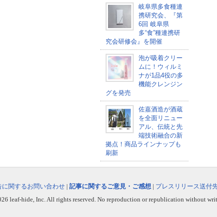
岐阜県多食種連
携研究会、『第
6回 岐阜県
多“食”種連携研
究会研修会』を開催
泡が吸着クリー
ムに！ウィルミ
ナが1品4役の多
機能クレンジン
グを発売
佐嘉酒造が酒蔵
を全面リニュー
アル、伝統と先
端技術融合の新
拠点！商品ラインナップも
刷新
告に関するお問い合わせ
|
記事に関するご意見・ご感想
|
プレスリリース送付
6 leaf-hide, Inc. All rights reserved. No reproduction or republication without wri