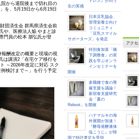
トレス』が問う
入院から退院後まで切れ目の
生の実感
を、5月19日から6月19日
日本豆乳協会、
管理栄養士向け
財団済生会 群馬県済生会前
コミュニティ
一氏や、医療法人焔 やまと診
「豆乳スマイル
援専門員の松本 朋弘氏が登
サポーターズ」を発足
アクセ
特別食加算「嚥
診療報酬改定の概要と現場の視
下調整食」の実
氏は講演2「在宅ケア移行を
践を学ぶオンラ
 ～2026年改定に対応 スク
インセミナーを
症例検討まで～」を行う予定
開催
多職種で食の尊
厳支援を議論！
新宿食支援研究
会「夏の
Reboot」を開催
ハナマルキの海
外展開が加速！
『酵母発酵液体
塩こうじ』が韓
国で特許査定を受領