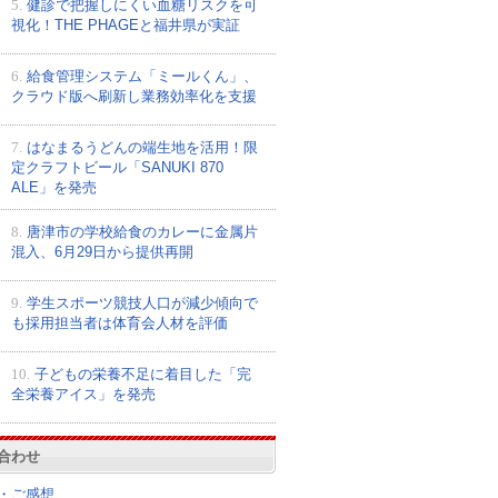
5.
健診で把握しにくい血糖リスクを可
視化！THE PHAGEと福井県が実証
6.
給食管理システム「ミールくん」、
クラウド版へ刷新し業務効率化を支援
7.
はなまるうどんの端生地を活用！限
定クラフトビール「SANUKI 870
ALE」を発売
8.
唐津市の学校給食のカレーに金属片
混入、6月29日から提供再開
9.
学生スポーツ競技人口が減少傾向で
も採用担当者は体育会人材を評価
10.
子どもの栄養不足に着目した「完
全栄養アイス」を発売
合わせ
・ご感想