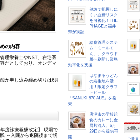
健診で把握しに
くい血糖リスク
を可視化！THE
PHAGEと福井
県が実証
給食管理システ
すめの内容
ム「ミールく
ん」、クラウド
管理栄養士やNST、在宅医
版へ刷新し業務
容だとしており、オンデマ
効率化を支援
はなまるうどん
。酸か申し込み締め切りは6月
の端生地を活
用！限定クラフ
トビール
「SANUKI 870 ALE」を発
売
唐津市の学校給
食のカレーに金
属片混入、6月
お問い
8年度診療報酬改定】 現場で
29日から提供再
践 ～入院から退院後まで切
開
ご意見