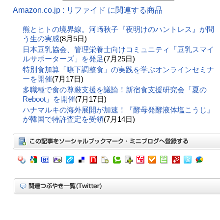
Amazon.co.jp : リファイド に関連する商品
熊とヒトの境界線。河﨑秋子『夜明けのハントレス』が問
う生の実感
(8月5日)
日本豆乳協会、管理栄養士向けコミュニティ「豆乳スマイ
ルサポーターズ」を発足
(7月25日)
特別食加算「嚥下調整食」の実践を学ぶオンラインセミナ
ーを開催
(7月17日)
多職種で食の尊厳支援を議論！新宿食支援研究会「夏の
Reboot」を開催
(7月17日)
ハナマルキの海外展開が加速！『酵母発酵液体塩こうじ』
が韓国で特許査定を受領
(7月14日)