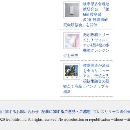
岐阜県多食種連
携研究会、『第
6回 岐阜県
多“食”種連携研
究会研修会』を開催
泡が吸着クリー
ムに！ウィルミ
ナが1品4役の多
機能クレンジン
グを発売
佐嘉酒造が酒蔵
を全面リニュー
アル、伝統と先
端技術融合の新
拠点！商品ラインナップも
刷新
告に関するお問い合わせ
|
記事に関するご意見・ご感想
|
プレスリリース送付
6 leaf-hide, Inc. All rights reserved. No reproduction or republication without wri