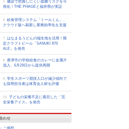
5.
健診で把握しにくい血糖リスクを可
視化！THE PHAGEと福井県が実証
6.
給食管理システム「ミールくん」、
クラウド版へ刷新し業務効率化を支援
7.
はなまるうどんの端生地を活用！限
定クラフトビール「SANUKI 870
ALE」を発売
8.
唐津市の学校給食のカレーに金属片
混入、6月29日から提供再開
9.
学生スポーツ競技人口が減少傾向で
も採用担当者は体育会人材を評価
10.
子どもの栄養不足に着目した「完
全栄養アイス」を発売
合わせ
・ご感想