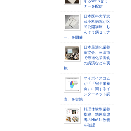
するWEBセミ
ナーを配信
日本医科大学武
蔵小杉病院が区
民公開講座「じ
んぞう病セミナ
ー」を開催
日本最適化栄養
食協会、三田市
で最適化栄養食
の講演などを実
施
マイボイスコム
が「『完全栄養
食』に関するイ
ンターネット調
査」を実施
料理体験型栄養
指導、糖尿病患
者のHbA1c改善
を確認