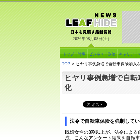
2026年08月08日(土)
トップ
時事
ビジネス
政治
キャリア
TOP
>
ヒヤリ事例急増で自転車保険加入
ヒヤリ事例急増で自転
化
法令で自転車保険を強制してい
既婚女性の8割以上が、法令による
成。こんなアンケート結果を自転車