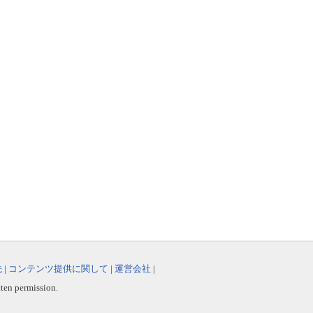
先
|
コンテンツ提供に関して
|
運営会社
|
tten permission.