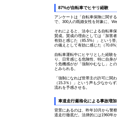
87%が自転車でヒヤリ経験
アンケートは「自転車保険に関する
で、300人の既婚女性を対象に、W
それによると、法令による自転車保険
賛成。賛成の理由としては「加害者
有効と感じた（85.5%）」という
の備えとして有効に感じた（70.6
自転車運転中にヒヤリとした経験を
り、日常感じる危険性、特に自身が
う危機感がが「強制やむなし」との
とみられる。
「強制になれば世帯主の許可に関わ
（15.3％）」という声も少なから
流れを予感させる。
車道走行厳格化による事故増加
背景にあるのは、昨年10月から警
道走行徹底だ。法律的には1960年