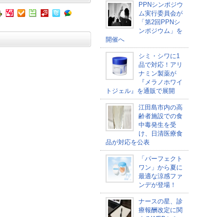
PPNシンポジウ
ム実行委員会が
「第2回PPNシ
ンポジウム」を
開催へ
シミ・シワに1
品で対応！アリ
ナミン製薬が
『メラノホワイ
トジェル』を通販で展開
江田島市内の高
齢者施設での食
中毒発生を受
け、日清医療食
品が対応を公表
「パーフェクト
ワン」から夏に
最適な涼感ファ
ンデが登場！
ナースの星、診
療報酬改定に関