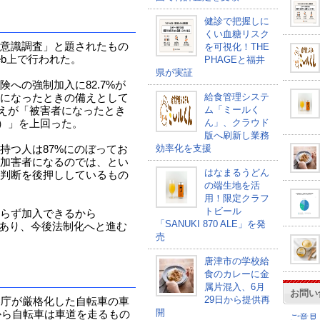
健診で把握しに
くい血糖リスク
意識調査」と題されたもの
を可視化！THE
eb上で行われた。
PHAGEと福井
県が実証
への強制加入に82.7%が
給食管理システ
になったときの備えとして
ム「ミールく
答えが「被害者になったとき
ん」、クラウド
%）」を上回った。
版へ刷新し業務
効率化を支援
持つ人は87%にのぼってお
加害者になるのでは、とい
はなまるうどん
判断を後押ししているもの
の端生地を活
用！限定クラフ
トビール
らず加入できるから
「SANUKI 870 ALE」を発
ずあり、今後法制化へと進む
売
唐津市の学校給
食のカレーに金
属片混入、6月
お問い
29日から提供再
察庁が厳格化した自転車の車
開
から自転車は車道を走るもの
ご意見