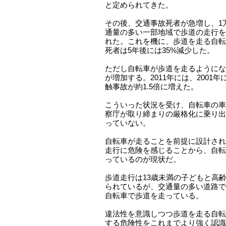
と定められてきた。
その後、交通事故死者が急増し、1万6
通量の多い一部地域で歩道の走行を
れた。これを機に、歩道を走る自転
死者は5年後には35%減少した。
ただし自転車が歩道を走るようにな
が増加する。2011年には、2001
触事故が約1.5倍に増えた。
こういった状況を受け、自転車の車
察庁が取り締まりの厳格化に乗り出
っていない。
自転車が走ることを前提に設計され
走行に危険を感じることから、自転
っているのが現状だ。
歩道走行は13歳未満の子どもと高
られているが、交通量の多い道路で
自転車で歩道を走っている。
違法性を意識しつつ歩道を走る自転
する危険性をこれまでより強く認識