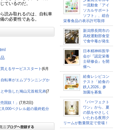
じているのだ。
ー流動食「アイ
ソカルサポート
ら読み取れるのは、自転車
ソフト」、総合
備の必要性である。
栄養食品の表示許可取得
新潟県長岡市の
高校運動部食堂
で食中毒が発生
tml
日本精神科医学
会が『認定栄養
商品
士研修会』を開
催へ
に買えるサービススタート
(6月
給食レシピコン
きる自転車がエムプランニングか
テスト「給食の
鉄人2026」参
んと申告した鳩山元首相兄弟
(7
加園を募集
『パーフェクト
「売国奴！」
(7月2日)
ワン』から、夏
8,000ベクレル超の最終処分
の肌をやさしく
いたわる夜用ク
リームが数量限定で登場！