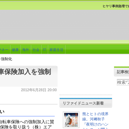
ヒヤリ事例急増で
マネー
健康
海外
社会
IT
家庭生活
を強制化
車保険加入を強制
記事検
2012年6月28日 20:00
リファイドニュース新着
い
熊とヒトの境界
線。河﨑秋子
自転車保険への強制加入に賛
『夜明けのハン
保険を取り扱う（株）エア