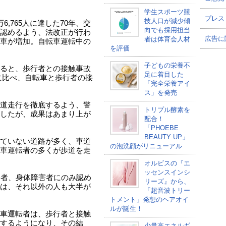
学生スポーツ競
プレス
技人口が減少傾
,765人に達した70年、交
向でも採用担当
認めるよう、法改正が行わ
広告に
者は体育会人材
車が増加。自転車運転中の
を評価
子どもの栄養不
ると、歩行者との接触事故
足に着目した
年に比べ、自転車と歩行者の接
「完全栄養アイ
ス」を発売
道走行を徹底するよう、警
トリプル酵素を
したが、成果はあまり上が
配合！
「PHOEBE
BEAUTY UP」
ていない道路が多く、車道
の泡洗顔がリニューアル
車運転者の多くが歩道を走
オルビスの『エ
ッセンスインシ
齢者、身体障害者にのみ認め
リーズ』から、
は、それ以外の人も大半が
「超音波トリー
トメント」発想のヘアオイ
ルが誕生！
車運転者は、歩行者と接触
するようになり、その結
少量高エネルギ