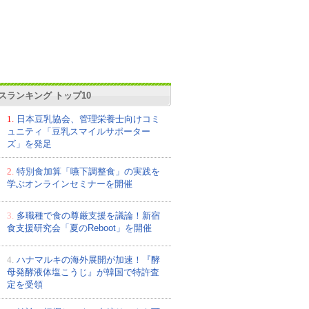
スランキング トップ10
1.
日本豆乳協会、管理栄養士向けコミ
ュニティ「豆乳スマイルサポーター
ズ」を発足
2.
特別食加算「嚥下調整食」の実践を
学ぶオンラインセミナーを開催
3.
多職種で食の尊厳支援を議論！新宿
食支援研究会「夏のReboot」を開催
4.
ハナマルキの海外展開が加速！『酵
母発酵液体塩こうじ』が韓国で特許査
定を受領