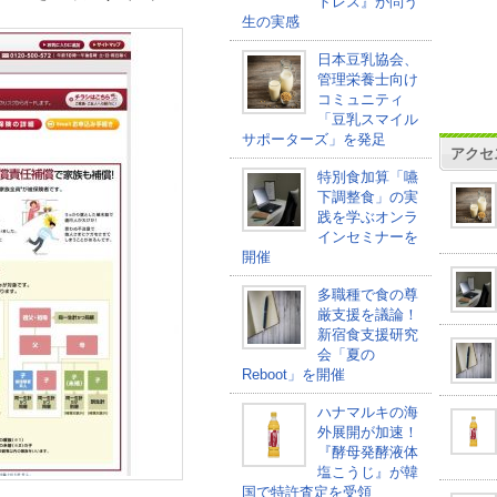
トレス』が問う
生の実感
日本豆乳協会、
管理栄養士向け
コミュニティ
「豆乳スマイル
サポーターズ」を発足
アクセ
特別食加算「嚥
下調整食」の実
践を学ぶオンラ
インセミナーを
開催
多職種で食の尊
厳支援を議論！
新宿食支援研究
会「夏の
Reboot」を開催
ハナマルキの海
外展開が加速！
『酵母発酵液体
塩こうじ』が韓
国で特許査定を受領