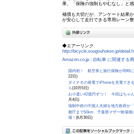
果、「保険の強制もやむなし」と感
補償も大切だが、アンケート結果か
が安心して走行できる専用レーン整
◆エアーリンク
http://bicycle.sougouhoken.jp/detail.h
Amazon.co.jp : 自転車 に関連する
国内初！ 航空券と旅行保険が同時
22日)
ダイナモの発電でiPhoneを充電で
ら
(10月5日)
お小遣い42億円ずつ！ 今回はちゃ
月4日)
強制中絶の中国人夫婦を地方政府が
都庁まで50km 千葉県マザー牧場側に
場！
(6月30日)