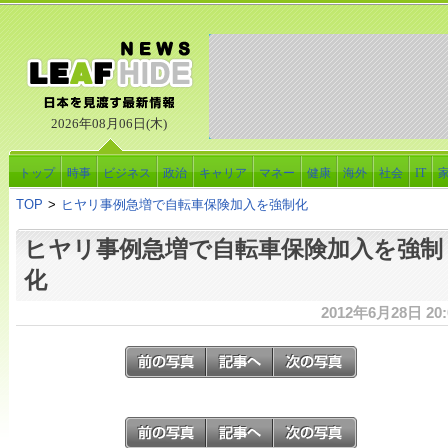
2026年08月06日(木)
トップ
時事
ビジネス
政治
キャリア
マネー
健康
海外
社会
IT
TOP
>
ヒヤリ事例急増で自転車保険加入を強制化
ヒヤリ事例急増で自転車保険加入を強制
化
2012年6月28日 20: