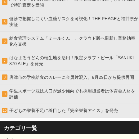
4
で特許査定を受領
健診で把握しにくい血糖リスクを可視化！THE PHAGEと福井県が
5
実証
給食管理システム「ミールくん」、クラウド版へ刷新し業務効率
6
化を支援
はなまるうどんの端生地を活用！限定クラフトビール「SANUKI
7
870 ALE」を発売
唐津市の学校給食のカレーに金属片混入、6月29日から提供再開
8
学生スポーツ競技人口が減少傾向でも採用担当者は体育会人材を
9
評価
子どもの栄養不足に着目した「完全栄養アイス」を発売
10
カテゴリ一覧