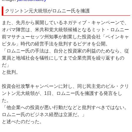
クリントン元大統領がロムニー氏を擁護
また、先月から展開しているネガティブ・キャンペーンで、
オバマ陣営は、米共和党大統領候補となるミット・ロムニー
前マサチューセッツ州知事が創業した投資会社「ベインキャ
ピタル」時代の経営手法を批判するビデオを公開。
「ロムニー氏の手法は、自分と投資家の利益のためなら、従
業員と地域社会を犠牲にしてまで企業売買を繰り返すもの
だ」
と批判。
投資会社攻撃キャンペーンに対し、同じ民主党のビル・クリ
ントン元大統領が、1日、ロムニー氏を擁護する発言をし
た。
「他企業への投資が悪い行動だなどと批判すべきではない。
ロムニー氏のビジネス経歴は立派だ。」
と述べたのだった。