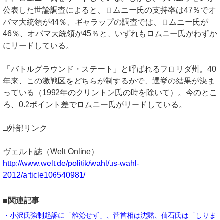
公表した世論調査によると、ロムニー氏の支持率は47％でオ
バマ大統領が44％、ギャラップの調査では、ロムニー氏が
46％、オバマ大統領が45％と、いずれもロムニー氏がわずか
にリードしている。
「バトルグラウンド・ステート」と呼ばれるフロリダ州。40
年来、この激戦区をどちらが制するかで、選挙の結果が決ま
っている（1992年のクリントン氏の時を除いて）。今のとこ
ろ、0.2ポイント差でロムニー氏がリードしている。
□外部リンク
ヴェルト誌（Welt Online）
http://www.welt.de/politik/wahl/us-wahl-
2012/article106540981/
■関連記事
・小沢氏強制起訴に「離党せず」、菅首相は沈黙、仙石氏は「しりま