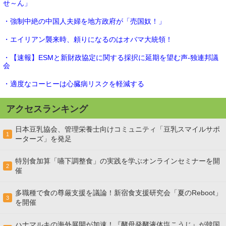
せ～ん」
・強制中絶の中国人夫婦を地方政府が「売国奴！」
・エイリアン襲来時、頼りになるのはオバマ大統領！
・【速報】ESMと新財政協定に関する採択に延期を望む声-独連邦議
会
・適度なコーヒーは心臓病リスクを軽減する
アクセスランキング
日本豆乳協会、管理栄養士向けコミュニティ「豆乳スマイルサポ
1
ーターズ」を発足
特別食加算「嚥下調整食」の実践を学ぶオンラインセミナーを開
2
催
多職種で食の尊厳支援を議論！新宿食支援研究会「夏のReboot」
3
を開催
ハナマルキの海外展開が加速！『酵母発酵液体塩こうじ』が韓国