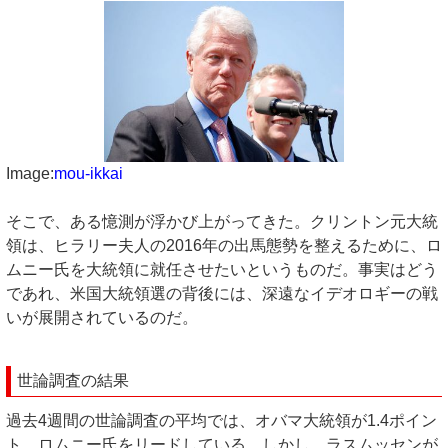
Image:
mou-ikkai
そこで、ある憶測が浮かび上がってきた。クリントン元大統
領は、ヒラリー夫人の2016年の出馬態勢を整えるために、ロ
ムニー氏を大統領に就任させたいというものだ。事実はどう
であれ、米国大統領選の背後には、深遠なイデオロギーの戦
いが展開されているのだ。
世論調査の結果
過去4週間の世論調査の平均では、オバマ大統領が1.4ポイン
ト、ロムニー氏をリードしている。しかし、ラスムッセンが