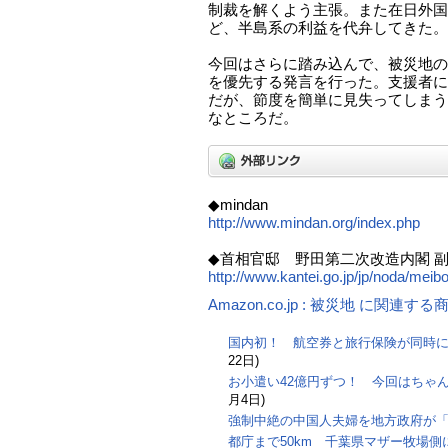
制裁を解くよう主張。また在日外国
ど、半島系の利益を代弁してきた。
今回はさらに踏み込んで、被災地の
を優先する発言を行った。支援者に
だが、節度を簡単に見失ってしまう
なところだ。
◆mindan
http://www.mindan.org/index.php
◆首相官邸 野田第二次改造内閣 
http://www.kantei.go.jp/jp/noda/meib
Amazon.co.jp : 被災地 に関連する
国内初！ 航空券と旅行保険が同時
22日)
お小遣い42億円ずつ！ 今回はちゃ
月4日)
強制中絶の中国人夫婦を地方政府が
都庁まで50km 千葉県マザー牧場側に