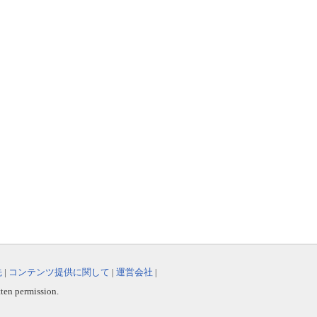
先
|
コンテンツ提供に関して
|
運営会社
|
tten permission.