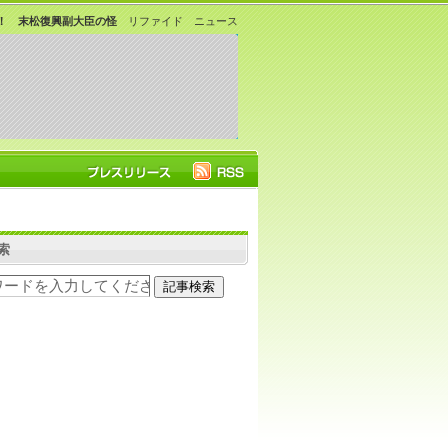
！ 末松復興副大臣の怪
リファイド ニュース
索