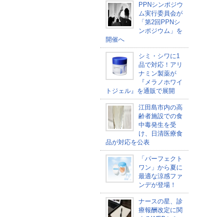
PPNシンポジウ
ム実行委員会が
「第2回PPNシ
ンポジウム」を
開催へ
シミ・シワに1
品で対応！アリ
ナミン製薬が
『メラノホワイ
トジェル』を通販で展開
江田島市内の高
齢者施設での食
中毒発生を受
け、日清医療食
品が対応を公表
「パーフェクト
ワン」から夏に
最適な涼感ファ
ンデが登場！
ナースの星、診
療報酬改定に関