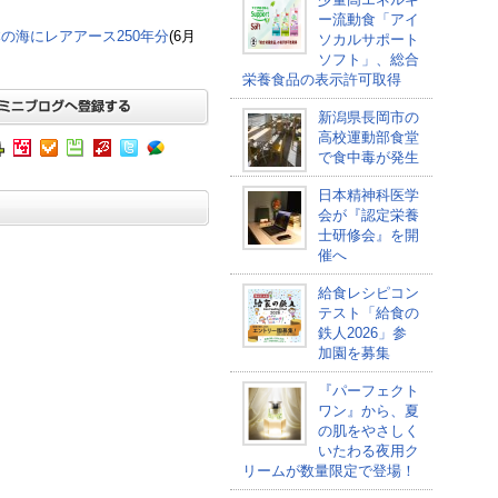
ー流動食「アイ
の海にレアアース250年分
(6月
ソカルサポート
ソフト」、総合
栄養食品の表示許可取得
新潟県長岡市の
高校運動部食堂
で食中毒が発生
日本精神科医学
会が『認定栄養
士研修会』を開
催へ
給食レシピコン
テスト「給食の
鉄人2026」参
加園を募集
『パーフェクト
ワン』から、夏
の肌をやさしく
いたわる夜用ク
リームが数量限定で登場！