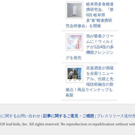
岐阜県多食種連
携研究会、『第
6回 岐阜県
多“食”種連携研
究会研修会』を開催
泡が吸着クリー
ムに！ウィルミ
ナが1品4役の多
機能クレンジン
グを発売
佐嘉酒造が酒蔵
を全面リニュー
アル、伝統と先
端技術融合の新
拠点！商品ラインナップも
刷新
告に関するお問い合わせ
|
記事に関するご意見・ご感想
|
プレスリリース送付
6 leaf-hide, Inc. All rights reserved. No reproduction or republication without wri