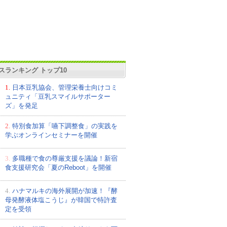
スランキング トップ10
1.
日本豆乳協会、管理栄養士向けコミ
ュニティ「豆乳スマイルサポーター
ズ」を発足
2.
特別食加算「嚥下調整食」の実践を
学ぶオンラインセミナーを開催
3.
多職種で食の尊厳支援を議論！新宿
食支援研究会「夏のReboot」を開催
4.
ハナマルキの海外展開が加速！『酵
母発酵液体塩こうじ』が韓国で特許査
定を受領