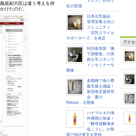
トレス』が問う
義規副大臣は違う考えを持
生の実感
かけたのだ。
日本豆乳協会、
管理栄養士向け
コミュニティ
「豆乳スマイル
サポーターズ」を発足
アクセ
特別食加算「嚥
下調整食」の実
践を学ぶオンラ
インセミナーを
開催
多職種で食の尊
厳支援を議論！
新宿食支援研究
会「夏の
Reboot」を開催
ハナマルキの海
外展開が加速！
『酵母発酵液体
塩こうじ』が韓
国で特許査定を受領