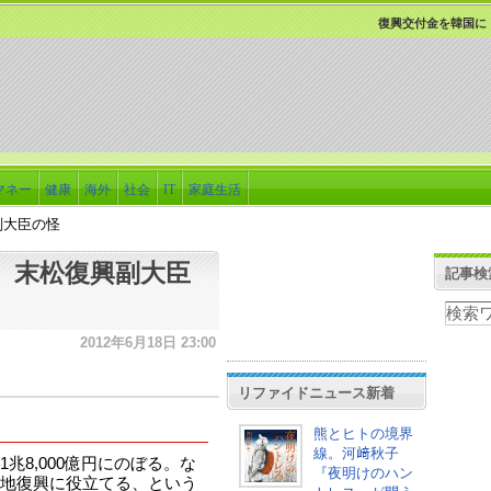
復興交付金を韓国に
マネー
健康
海外
社会
IT
家庭生活
副大臣の怪
 末松復興副大臣
記事検
2012年6月18日 23:00
リファイドニュース新着
熊とヒトの境界
線。河﨑秋子
兆8,000億円にのぼる。な
『夜明けのハン
地復興に役立てる、という