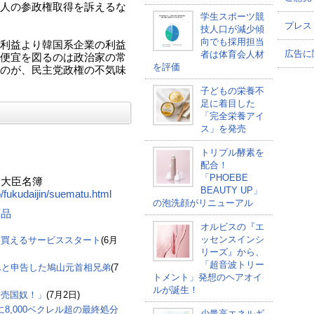
人の参政権取得を訴えるな
学生スポーツ競
プレス
技人口が減少傾
向でも採用担当
利益より韓国系企業の利益
広告に
者は体育会人材
便宜を図るのは政治家の常
を評価
のが、民主党政権の不気味
子どもの栄養不
足に着目した
「完全栄養アイ
ス」を発売
トリプル酵素を
配合！
「PHOEBE
副大臣名簿
BEAUTY UP」
o/fukudaijin/suematu.html
の泡洗顔がリニューアル
商品
オルビスの『エ
ッセンスインシ
に買えるサービススタート
(6月
リーズ』から、
「超音波トリー
んと申告した鳩山元首相兄弟
(7
トメント」発想のヘアオイ
ルが誕生！
「売国奴！」
(7月2日)
8,000ベクレル超の最終処分
少量高エネルギ