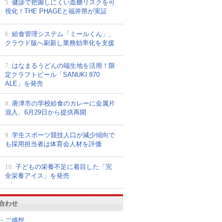
5.
健診で把握しにくい血糖リスクを可
視化！THE PHAGEと福井県が実証
6.
給食管理システム「ミールくん」、
クラウド版へ刷新し業務効率化を支援
7.
はなまるうどんの端生地を活用！限
定クラフトビール「SANUKI 870
ALE」を発売
8.
唐津市の学校給食のカレーに金属片
混入、6月29日から提供再開
9.
学生スポーツ競技人口が減少傾向で
も採用担当者は体育会人材を評価
10.
子どもの栄養不足に着目した「完
全栄養アイス」を発売
合わせ
・ご感想