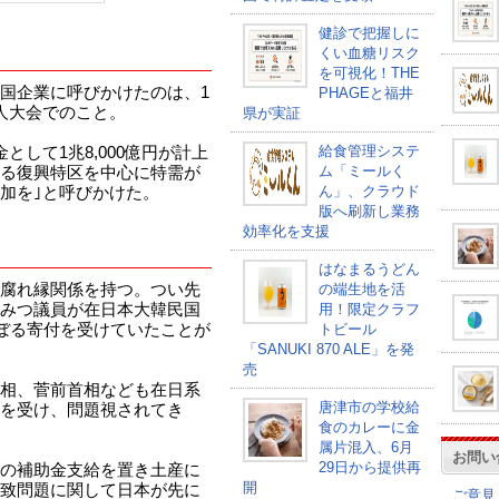
健診で把握しに
くい血糖リスク
を可視化！THE
国企業に呼びかけたのは、1
PHAGEと福井
人大会でのこと。
県が実証
給食管理システ
して1兆8,000億円が計上
ム「ミールく
る復興特区を中心に特需が
ん」、クラウド
加を｣と呼びかけた。
版へ刷新し業務
効率化を支援
はなまるうどん
腐れ縁関係を持つ。つい先
の端生地を活
みつ議員が在日本大韓民国
用！限定クラフ
のぼる寄付を受けていたことが
トビール
「SANUKI 870 ALE」を発
売
相、菅前首相なども在日系
唐津市の学校給
を受け、問題視されてき
食のカレーに金
属片混入、6月
お問い
29日から提供再
の補助金支給を置き土産に
開
致問題に関して日本が先に
ご意見