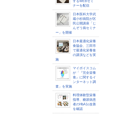
するWEBセミ
ナーを配信
日本医科大学武
蔵小杉病院が区
民公開講座「じ
んぞう病セミナ
ー」を開催
日本最適化栄養
食協会、三田市
で最適化栄養食
の講演などを実
施
マイボイスコム
が「『完全栄養
食』に関するイ
ンターネット調
査」を実施
料理体験型栄養
指導、糖尿病患
者のHbA1c改善
を確認