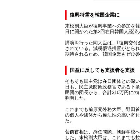
復興特需を韓国企業に
末松副大臣が復興事業への参加を韓
日に開かれた第2回在日韓国人経済
講演を行った同大臣は、｢復興交付金と
されている。減税優遇措置がとられ
期待されるため、韓国企業もぜひ参
国益に反しても支援者を支援
そもそも民主党は在日団体との深い
日も、民主党防衛政務官である下条
民団の団長から、合計310万円に
判明した。
これまでも前原元外務大臣、野田首
の個人や団体から違法性の高い寄付
た。
菅前首相は、辞任間際、朝鮮学校へ
した。末松副大臣は、これまでも拉