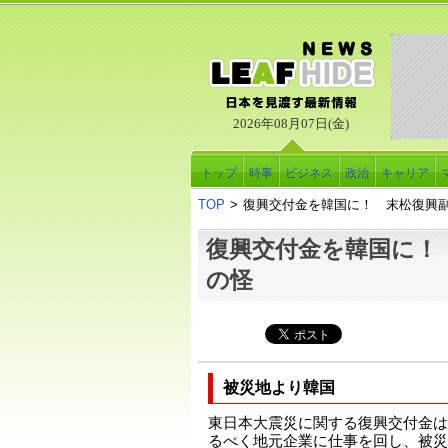
2026年08月07日(金)
トップ
時事
ビジネス
政治
キャリア
TOP
>
復興交付金を韓国に！ 末松復興
復興交付金を韓国に！
の怪
被災地より韓国
東日本大震災に関する復興交付金は1
るべく地元企業に仕事を回し、被災