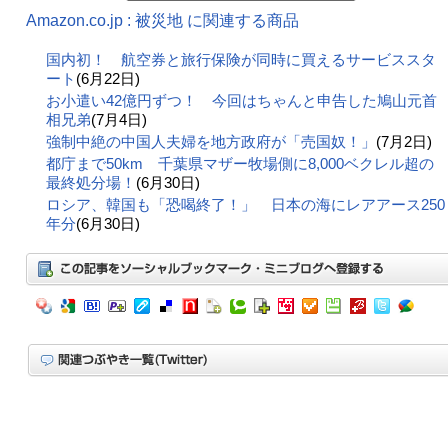
Amazon.co.jp : 被災地 に関連する商品
国内初！ 航空券と旅行保険が同時に買えるサービススタ
ート
(6月22日)
お小遣い42億円ずつ！ 今回はちゃんと申告した鳩山元首
相兄弟
(7月4日)
強制中絶の中国人夫婦を地方政府が「売国奴！」
(7月2日)
都庁まで50km 千葉県マザー牧場側に8,000ベクレル超の
最終処分場！
(6月30日)
ロシア、韓国も「恐喝終了！」 日本の海にレアアース250
年分
(6月30日)