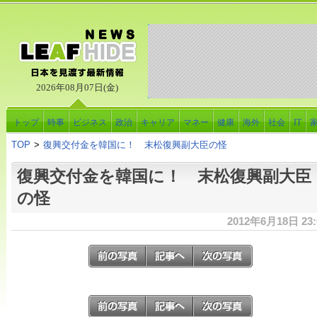
2026年08月07日(金)
トップ
時事
ビジネス
政治
キャリア
マネー
健康
海外
社会
IT
TOP
>
復興交付金を韓国に！ 末松復興副大臣の怪
復興交付金を韓国に！ 末松復興副大臣
の怪
2012年6月18日 23: