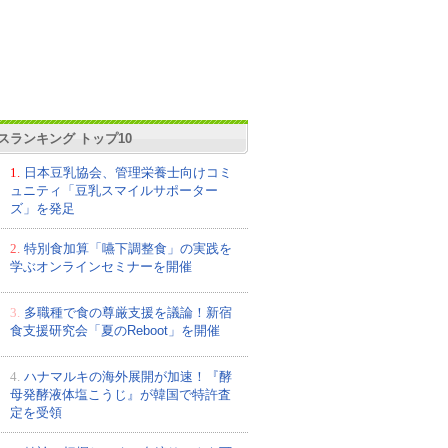
スランキング トップ10
1.
日本豆乳協会、管理栄養士向けコミ
ュニティ「豆乳スマイルサポーター
ズ」を発足
2.
特別食加算「嚥下調整食」の実践を
学ぶオンラインセミナーを開催
3.
多職種で食の尊厳支援を議論！新宿
食支援研究会「夏のReboot」を開催
4.
ハナマルキの海外展開が加速！『酵
母発酵液体塩こうじ』が韓国で特許査
定を受領