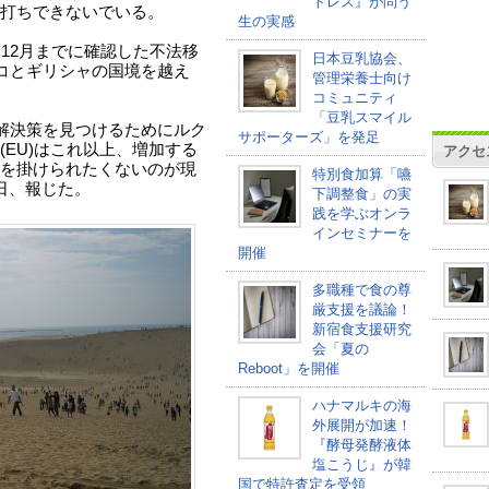
トレス』が問う
打ちできないでいる。
生の実感
12月までに確認した不法移
日本豆乳協会、
ルコとギリシャの国境を越え
管理栄養士向け
コミュニティ
「豆乳スマイル
、解決策を見つけるためにルク
サポーターズ」を発足
EU)はこれ以上、増加する
アクセ
を掛けられたくないのが現
特別食加算「嚥
日、報じた。
下調整食」の実
践を学ぶオンラ
インセミナーを
開催
多職種で食の尊
厳支援を議論！
新宿食支援研究
会「夏の
Reboot」を開催
ハナマルキの海
外展開が加速！
『酵母発酵液体
塩こうじ』が韓
国で特許査定を受領