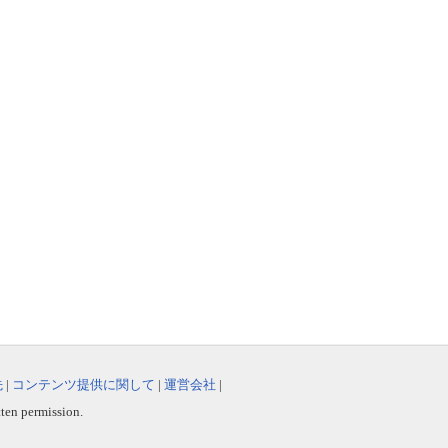
先
|
コンテンツ提供に関して
|
運営会社
|
tten permission.