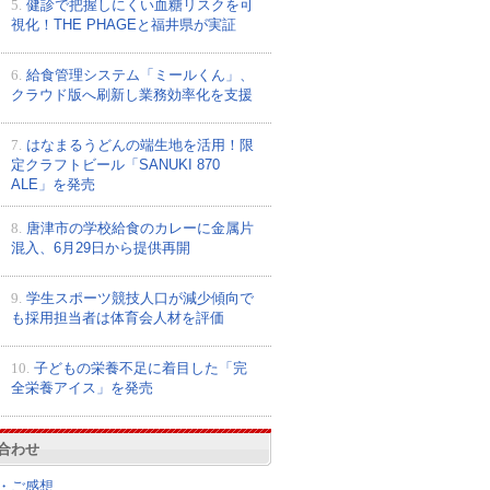
5.
健診で把握しにくい血糖リスクを可
視化！THE PHAGEと福井県が実証
6.
給食管理システム「ミールくん」、
クラウド版へ刷新し業務効率化を支援
7.
はなまるうどんの端生地を活用！限
定クラフトビール「SANUKI 870
ALE」を発売
8.
唐津市の学校給食のカレーに金属片
混入、6月29日から提供再開
9.
学生スポーツ競技人口が減少傾向で
も採用担当者は体育会人材を評価
10.
子どもの栄養不足に着目した「完
全栄養アイス」を発売
合わせ
・ご感想