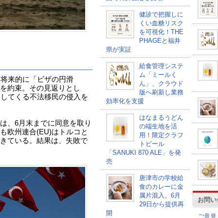
健診で把握しに
くい血糖リスク
を可視化！THE
PHAGEと福井
県が実証
給食管理システ
ム「ミールく
に将来的に「ビザの円滑
ん」、クラウド
を約束。その見返りとし
版へ刷新し業務
過してくる不法移民の侵入を
効率化を支援
はなまるうどん
は、6月末までに同意を取り
の端生地を活
欧州連合(EU)はトルコと
用！限定クラフ
きている。結果は、失敗で
トビール
「SANUKI 870 ALE」を発
売
唐津市の学校給
食のカレーに金
属片混入、6月
お問い
29日から提供再
開
ご意見