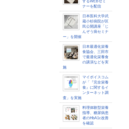
するWEBセミ
ナーを配信
日本医科大学武
蔵小杉病院が区
民公開講座「じ
んぞう病セミナ
ー」を開催
日本最適化栄養
食協会、三田市
で最適化栄養食
の講演などを実
施
マイボイスコム
が「『完全栄養
食』に関するイ
ンターネット調
査」を実施
料理体験型栄養
指導、糖尿病患
者のHbA1c改善
を確認