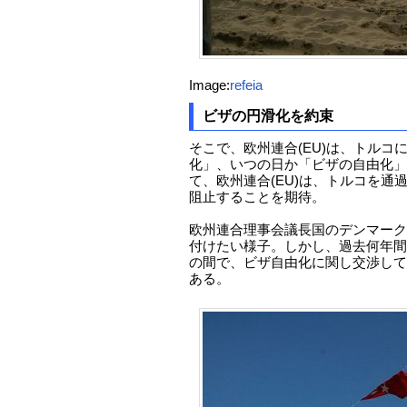
Image:
refeia
ビザの円滑化を約束
そこで、欧州連合(EU)は、トルコ
化」、いつの日か「ビザの自由化」
て、欧州連合(EU)は、トルコを通
阻止することを期待。
欧州連合理事会議長国のデンマーク
付けたい様子。しかし、過去何年間も
の間で、ビザ自由化に関し交渉して
ある。