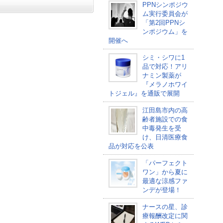
PPNシンポジウ
ム実行委員会が
「第2回PPNシ
ンポジウム」を
開催へ
シミ・シワに1
品で対応！アリ
ナミン製薬が
『メラノホワイ
トジェル』を通販で展開
江田島市内の高
齢者施設での食
中毒発生を受
け、日清医療食
品が対応を公表
「パーフェクト
ワン」から夏に
最適な涼感ファ
ンデが登場！
ナースの星、診
療報酬改定に関