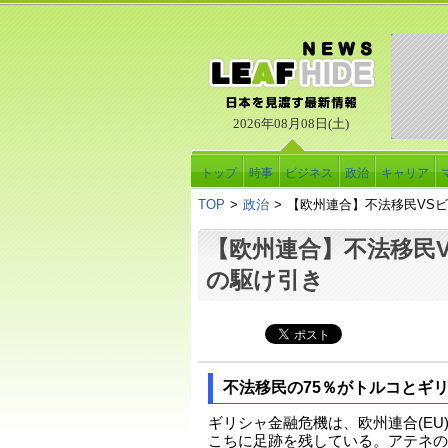
2026年08月08日(土)
トップ
時事
ビジネス
政治
キャリア
TOP
>
政治
>
【欧州連合】不法移民VS
【欧州連合】不法移民
の駆け引き
不法移民の75％がトルコとギ
ギリシャ金融危機は、欧州連合(EU
こちに足跡を残している。アテネの