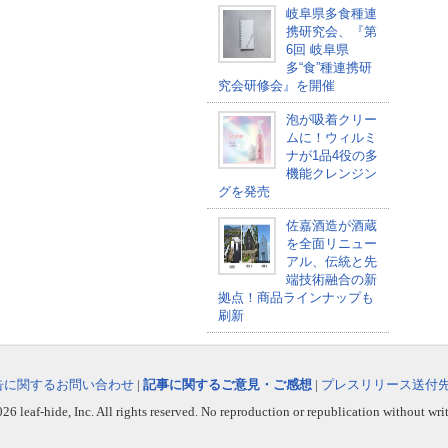
岐阜県多食種連
携研究会、『第
6回 岐阜県
多“食”種連携研
究会研修会』を開催
泡が吸着クリー
ムに！ウィルミ
ナが1品4役の多
機能クレンジン
グを発売
佐嘉酒造が酒蔵
を全面リニュー
アル、伝統と先
端技術融合の新
拠点！商品ラインナップも
刷新
告に関するお問い合わせ
|
記事に関するご意見・ご感想
|
プレスリリース送付
6 leaf-hide, Inc. All rights reserved. No reproduction or republication without wri