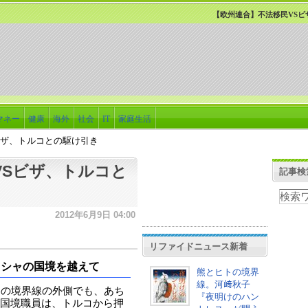
【欧州連合】不法移民VSビ
マネー
健康
海外
社会
IT
家庭生活
ビザ、トルコとの駆け引き
VSビザ、トルコと
記事検
2012年6月9日 04:00
リファイドニュース新着
リシャの国境を越えて
熊とヒトの境界
線。河﨑秋子
)の境界線の外側でも、あち
『夜明けのハン
国境職員は、トルコから押