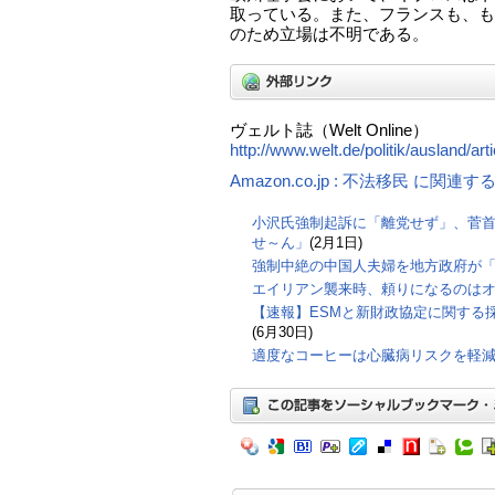
取っている。また、フランスも、も
のため立場は不明である。
ヴェルト誌（Welt Online）
http://www.welt.de/politik/ausland/ar
Amazon.co.jp : 不法移民 に関連
小沢氏強制起訴に「離党せず」、菅
せ～ん」
(2月1日)
強制中絶の中国人夫婦を地方政府が
エイリアン襲来時、頼りになるのは
【速報】ESMと新財政協定に関する
(6月30日)
適度なコーヒーは心臓病リスクを軽