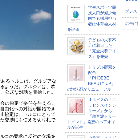
学生スポーツ競
プレス
技人口が減少傾
向でも採用担当
広告に
者は体育会人材
を評価
子どもの栄養不
足に着目した
「完全栄養アイ
ス」を発売
トリプル酵素を
配合！
「PHOEBE
補であるトルコは、グルジアな
BEAUTY UP」
るようだ。グルジアは、欧
の泡洗顔がリニューアル
し、公式な対話を開始した。
オルビスの『エ
員会の協定で委任を与えるこ
ッセンスインシ
自由化への対話が開始でき
リーズ』から、
止協定は、トルコにとって
「超音波トリー
た交渉にも使える切り札で
トメント」発想のヘアオイ
ルが誕生！
ルコの要求に反対の立場を
少量高エネルギ