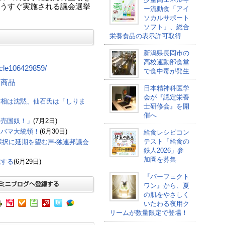
うすぐ実施される議会選挙
ー流動食「アイ
ソカルサポート
ソフト」、総合
栄養食品の表示許可取得
新潟県長岡市の
高校運動部食堂
ticle106429859/
で食中毒が発生
する商品
日本精神科医学
会が『認定栄養
首相は沈黙、仙石氏は「しりま
士研修会』を開
催へ
「売国奴！」
(7月2日)
オバマ大統領！
(6月30日)
給食レシピコン
テスト「給食の
採択に延期を望む声-独連邦議会
鉄人2026」参
加園を募集
減する
(6月29日)
『パーフェクト
ワン』から、夏
の肌をやさしく
いたわる夜用ク
リームが数量限定で登場！