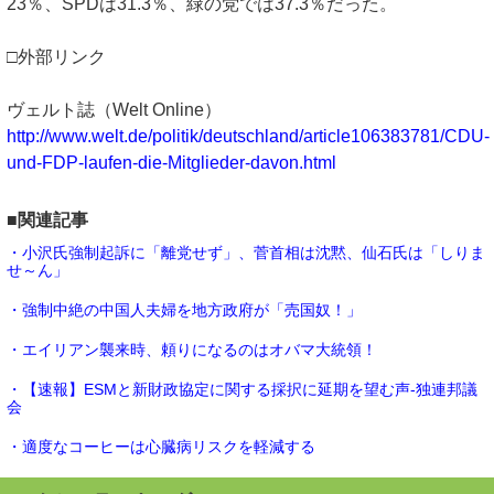
23％、SPDは31.3％、緑の党では37.3％だった。
□外部リンク
ヴェルト誌（Welt Online）
http://www.welt.de/politik/deutschland/article106383781/CDU-
und-FDP-laufen-die-Mitglieder-davon.html
■関連記事
・小沢氏強制起訴に「離党せず」、菅首相は沈黙、仙石氏は「しりま
せ～ん」
・強制中絶の中国人夫婦を地方政府が「売国奴！」
・エイリアン襲来時、頼りになるのはオバマ大統領！
・【速報】ESMと新財政協定に関する採択に延期を望む声-独連邦議
会
・適度なコーヒーは心臓病リスクを軽減する