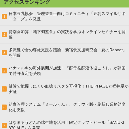
アクセスランキング
日本豆乳協会、管理栄養士向けコミュニティ「豆乳スマイルサポ
1
ーターズ」を発足
特別食加算「嚥下調整食」の実践を学ぶオンラインセミナーを開
2
催
多職種で食の尊厳支援を議論！新宿食支援研究会「夏のReboot」
3
を開催
ハナマルキの海外展開が加速！『酵母発酵液体塩こうじ』が韓国
4
で特許査定を受領
健診で把握しにくい血糖リスクを可視化！THE PHAGEと福井県が
5
実証
給食管理システム「ミールくん」、クラウド版へ刷新し業務効率
6
化を支援
はなまるうどんの端生地を活用！限定クラフトビール「SANUKI
7
870 ALE」を発売