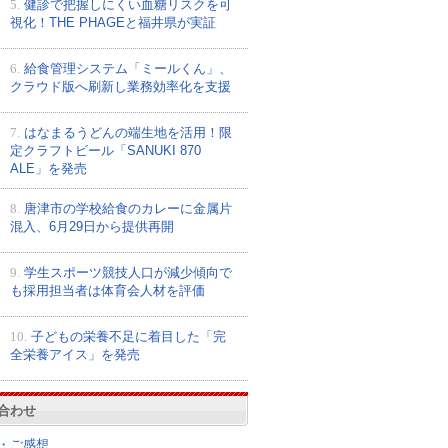
5.
健診で把握しにくい血糖リスクを可
視化！THE PHAGEと福井県が実証
6.
給食管理システム「ミールくん」、
クラウド版へ刷新し業務効率化を支援
7.
はなまるうどんの端生地を活用！限
定クラフトビール「SANUKI 870
ALE」を発売
8.
唐津市の学校給食のカレーに金属片
混入、6月29日から提供再開
9.
学生スポーツ競技人口が減少傾向で
も採用担当者は体育会人材を評価
10.
子どもの栄養不足に着目した「完
全栄養アイス」を発売
合わせ
・ご感想