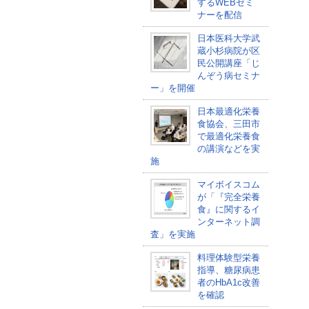
するWEBセミ
ナーを配信
日本医科大学武
蔵小杉病院が区
民公開講座「じ
んぞう病セミナ
ー」を開催
日本最適化栄養
食協会、三田市
で最適化栄養食
の講演などを実
施
マイボイスコム
が「『完全栄養
食』に関するイ
ンターネット調
査」を実施
料理体験型栄養
指導、糖尿病患
者のHbA1c改善
を確認