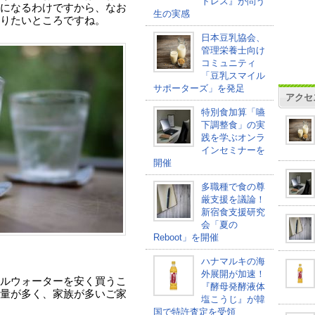
トレス』が問う
になるわけですから、なお
生の実感
りたいところですね。
日本豆乳協会、
管理栄養士向け
コミュニティ
「豆乳スマイル
サポーターズ」を発足
アクセ
特別食加算「嚥
下調整食」の実
践を学ぶオンラ
インセミナーを
開催
多職種で食の尊
厳支援を議論！
新宿食支援研究
会「夏の
Reboot」を開催
ハナマルキの海
外展開が加速！
ルウォーターを安く買うこ
『酵母発酵液体
量が多く、家族が多いご家
塩こうじ』が韓
国で特許査定を受領