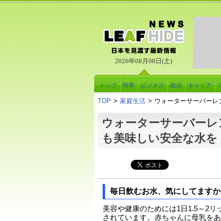
2026年08月08日(土)
トップ
時事
ビジネス
政治
キャリア
TOP
>
家庭生活
>
ウォーターサーバーレ
ウォーターサーバーレ
も美味しい安全な水を
毎日飲むお水、気にしてますか
美容や健康のためには1日1.5～2
されています。赤ちゃんに母乳をあ