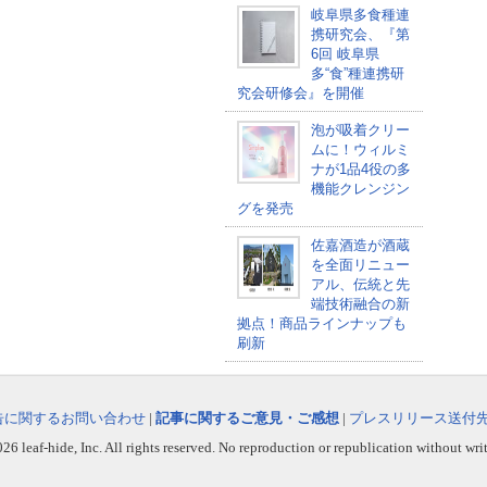
岐阜県多食種連
携研究会、『第
6回 岐阜県
多“食”種連携研
究会研修会』を開催
泡が吸着クリー
ムに！ウィルミ
ナが1品4役の多
機能クレンジン
グを発売
佐嘉酒造が酒蔵
を全面リニュー
アル、伝統と先
端技術融合の新
拠点！商品ラインナップも
刷新
告に関するお問い合わせ
|
記事に関するご意見・ご感想
|
プレスリリース送付
6 leaf-hide, Inc. All rights reserved. No reproduction or republication without wri