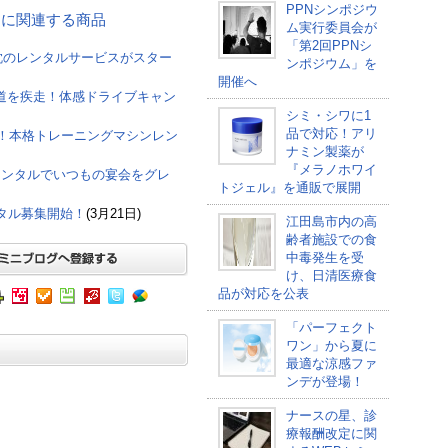
PPNシンポジウ
バー に関連する商品
ム実行委員会が
「第2回PPNシ
枕のレンタルサービスがスター
ンポジウム」を
開催へ
北海道を疾走！体感ドライブキャン
シミ・シワに1
品で対応！アリ
り！本格トレーニングマシンレン
ナミン製薬が
『メラノホワイ
レンタルでいつもの宴会をグレ
トジェル』を通販で展開
タル募集開始！
(3月21日)
江田島市内の高
齢者施設での食
中毒発生を受
け、日清医療食
品が対応を公表
「パーフェクト
ワン」から夏に
最適な涼感ファ
ンデが登場！
ナースの星、診
療報酬改定に関