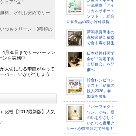
シェア1位！
ー流動食「アイ
ソカルサポート
無料、水代も安めでリー
ソフト」、総合
栄養食品の表示許可取得
いつもクリーン！3種類の
新潟県長岡市の
高校運動部食堂
で食中毒が発生
4月30日までサーバーレン
日本精神科医学
ーンを実施中。
会が『認定栄養
士研修会』を開
が大切になる季節がやって
催へ
ーバー、いかがでしょう
給食レシピコン
テスト「給食の
鉄人2026」参
加園を募集
『パーフェクト
比較【2012最新版】人気
ワン』から、夏
の肌をやさしく
/
いたわる夜用ク
リームが数量限定で登場！