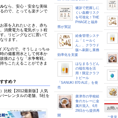
ル
なら、安心・安全な美味
健診で把握しに
るので、とっても楽チンで
くい血糖リスク
を可視化！THE
PHAGEと福井
お茶を入れたいとき、赤ち
県が実証
。消費電力も電気ポット程
す。リビングなどに置いて
給食管理システ
なります。
ム「ミールく
ん」、クラウド
サイズなので、そうしょっちゅ
版へ刷新し業務
時の備蓄用水として何本か
効率化を支援
故後のような「水争奪戦」
持ちこたえることができま
はなまるうどん
の端生地を活
用！限定クラフ
トビール
すすめ？
「SANUKI 870 ALE」を発
売
比較【2012最新版】人気
バーレンタルの老舗、5社を
唐津市の学校給
食のカレーに金
属片混入、6月
お問い
29日から提供再
開
ご意見