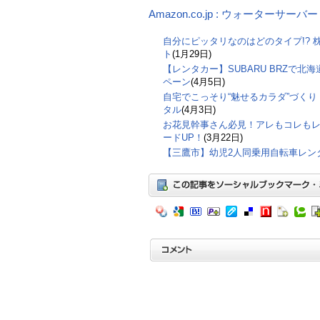
Amazon.co.jp : ウォーターサー
自分にピッタリなのはどのタイプ!? 
ト
(1月29日)
【レンタカー】SUBARU BRZで
ペーン
(4月5日)
自宅でこっそり“魅せるカラダ”づく
タル
(4月3日)
お花見幹事さん必見！アレもコレも
ードUP！
(3月22日)
【三鷹市】幼児2人同乗用自転車レン