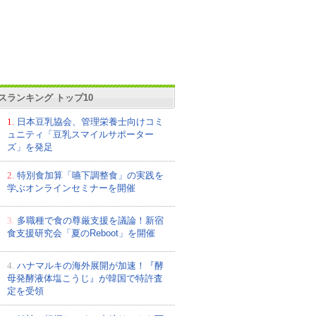
スランキング トップ10
1.
日本豆乳協会、管理栄養士向けコミ
ュニティ「豆乳スマイルサポーター
ズ」を発足
2.
特別食加算「嚥下調整食」の実践を
学ぶオンラインセミナーを開催
3.
多職種で食の尊厳支援を議論！新宿
食支援研究会「夏のReboot」を開催
4.
ハナマルキの海外展開が加速！『酵
母発酵液体塩こうじ』が韓国で特許査
定を受領