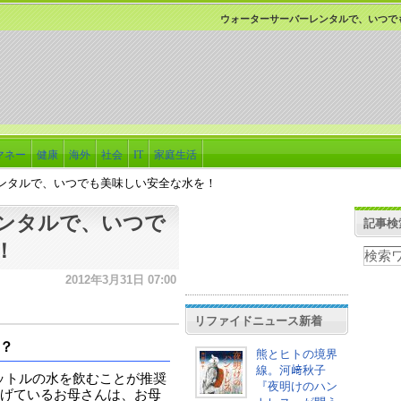
ウォーターサーバーレンタルで、いつで
マネー
健康
海外
社会
IT
家庭生活
ンタルで、いつでも美味しい安全な水を！
ンタルで、いつで
記事検
！
2012年3月31日 07:00
リファイドニュース新着
？
熊とヒトの境界
線。河﨑秋子
リットルの水を飲むことが推奨
『夜明けのハン
げているお母さんは、お母