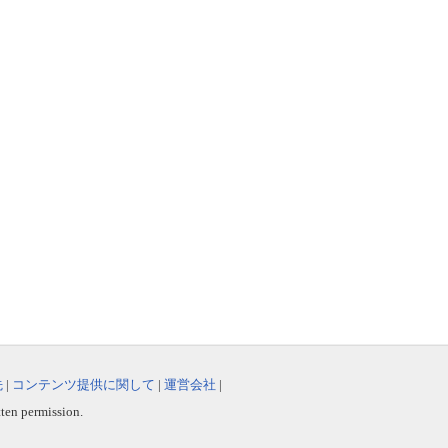
先
|
コンテンツ提供に関して
|
運営会社
|
tten permission.