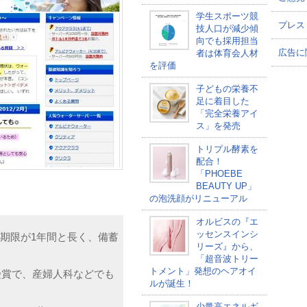
学生スポーツ競
プレス
技人口が減少傾
向でも採用担当
広告に
者は体育会人材
を評価
子どもの栄養不
足に着目した
「完全栄養アイ
ス」を発売
トリプル酵素を
配合！
「PHOEBE
BEAUTY UP」
の泡洗顔がリニューアル
オルビスの『エ
ッセンスインシ
期限が1年間と長く、備蓄
リーズ』から、
「超音波トリー
トメント」発想のヘアオイ
受賞で、産婦人科などでも
ルが誕生！
少量高エネルギ