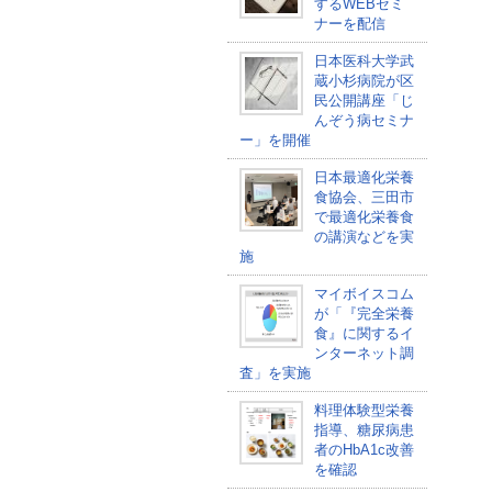
するWEBセミ
ナーを配信
日本医科大学武
蔵小杉病院が区
民公開講座「じ
んぞう病セミナ
ー」を開催
日本最適化栄養
食協会、三田市
で最適化栄養食
の講演などを実
施
マイボイスコム
が「『完全栄養
食』に関するイ
ンターネット調
査」を実施
料理体験型栄養
指導、糖尿病患
者のHbA1c改善
を確認