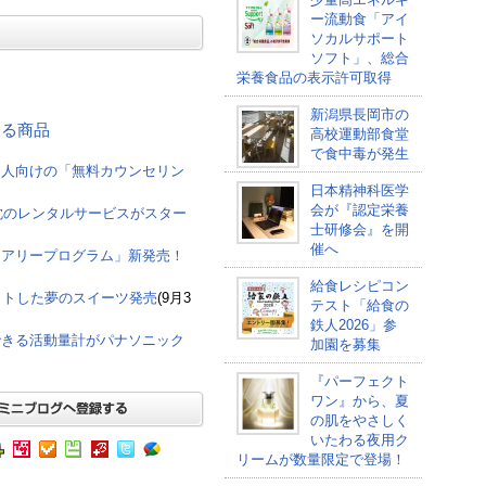
ー流動食「アイ
ソカルサポート
ソフト」、総合
栄養食品の表示許可取得
新潟県長岡市の
連する商品
高校運動部食堂
で食中毒が発生
た人向けの「無料カウンセリン
日本精神科医学
会が『認定栄養
枕のレンタルサービスがスター
士研修会』を開
催へ
イアリープログラム」新発売！
給食レシピコン
ットした夢のスイーツ発売
(9月3
テスト「給食の
鉄人2026」参
できる活動量計がパナソニック
加園を募集
『パーフェクト
ワン』から、夏
の肌をやさしく
いたわる夜用ク
リームが数量限定で登場！