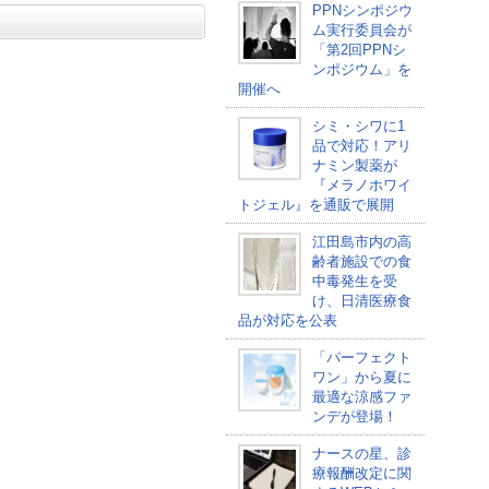
PPNシンポジウ
ム実行委員会が
「第2回PPNシ
ンポジウム」を
開催へ
シミ・シワに1
品で対応！アリ
ナミン製薬が
『メラノホワイ
トジェル』を通販で展開
江田島市内の高
齢者施設での食
中毒発生を受
け、日清医療食
品が対応を公表
「パーフェクト
ワン」から夏に
最適な涼感ファ
ンデが登場！
ナースの星、診
療報酬改定に関