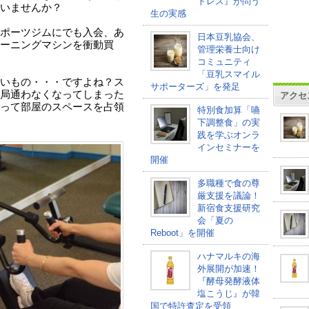
トレス』が問う
いませんか？
生の実感
ポーツジムにでも入会、あ
日本豆乳協会、
ーニングマシンを衝動買
管理栄養士向け
コミュニティ
「豆乳スマイル
いもの・・・ですよね？ス
サポーターズ」を発足
局通わなくなってしまった
アクセ
って部屋のスペースを占領
特別食加算「嚥
下調整食」の実
践を学ぶオンラ
インセミナーを
開催
多職種で食の尊
厳支援を議論！
新宿食支援研究
会「夏の
Reboot」を開催
ハナマルキの海
外展開が加速！
『酵母発酵液体
塩こうじ』が韓
国で特許査定を受領