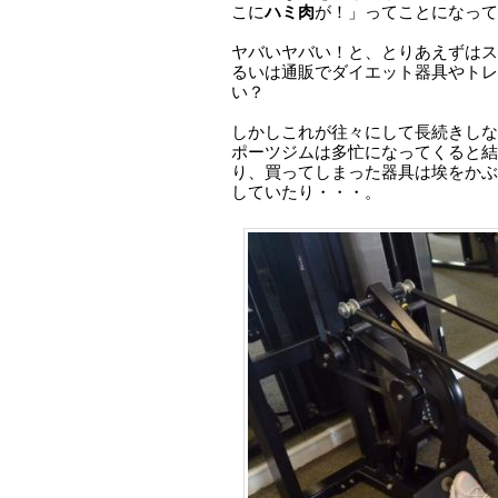
こに
ハミ肉
が！」ってことになって
ヤバいヤバい！と、とりあえずはス
るいは通販でダイエット器具やトレ
い？
しかしこれが往々にして長続きしな
ポーツジムは多忙になってくると結
り、買ってしまった器具は埃をかぶ
していたり・・・。