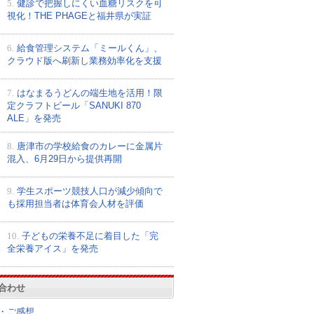
5.
健診で把握しにくい血糖リスクを可
視化！THE PHAGEと福井県が実証
6.
給食管理システム「ミールくん」、
クラウド版へ刷新し業務効率化を支援
7.
はなまるうどんの端生地を活用！限
定クラフトビール「SANUKI 870
ALE」を発売
8.
唐津市の学校給食のカレーに金属片
混入、6月29日から提供再開
9.
学生スポーツ競技人口が減少傾向で
も採用担当者は体育会人材を評価
10.
子どもの栄養不足に着目した「完
全栄養アイス」を発売
合わせ
・ご感想