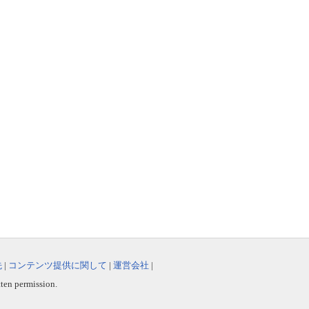
先
|
コンテンツ提供に関して
|
運営会社
|
tten permission.