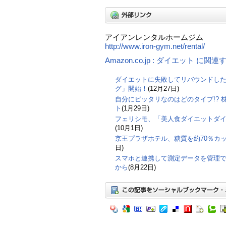
アイアンレンタルホームジム
http://www.iron-gym.net/rental/
Amazon.co.jp : ダイエット に関
ダイエットに失敗してリバウンドし
グ」開始！
(12月27日)
自分にピッタリなのはどのタイプ!? 
ト
(1月29日)
フェリシモ、「美人食ダイエットダ
(10月1日)
京王プラザホテル、糖質を約70％カ
日)
スマホと連携して測定データを管理
から
(8月22日)