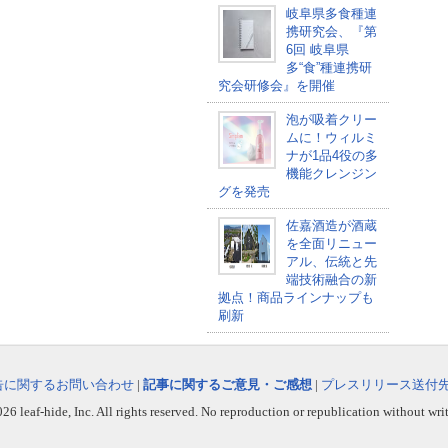
岐阜県多食種連
携研究会、『第
6回 岐阜県
多“食”種連携研
究会研修会』を開催
泡が吸着クリー
ムに！ウィルミ
ナが1品4役の多
機能クレンジン
グを発売
佐嘉酒造が酒蔵
を全面リニュー
アル、伝統と先
端技術融合の新
拠点！商品ラインナップも
刷新
告に関するお問い合わせ
|
記事に関するご意見・ご感想
|
プレスリリース送付
6 leaf-hide, Inc. All rights reserved. No reproduction or republication without wri