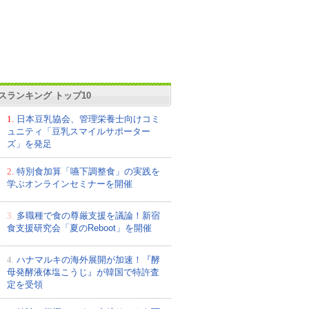
スランキング トップ10
1.
日本豆乳協会、管理栄養士向けコミ
ュニティ「豆乳スマイルサポーター
ズ」を発足
2.
特別食加算「嚥下調整食」の実践を
学ぶオンラインセミナーを開催
3.
多職種で食の尊厳支援を議論！新宿
食支援研究会「夏のReboot」を開催
4.
ハナマルキの海外展開が加速！『酵
母発酵液体塩こうじ』が韓国で特許査
定を受領