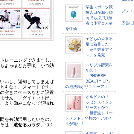
学生スポーツ競
プレス
技人口が減少傾
向でも採用担当
広告に
者は体育会人材
を評価
子どもの栄養不
足に着目した
「完全栄養アイ
ス」を発売
でトレーニングできますし、
トリプル酵素を
もよっぽどお手頃、かつ効
配合！
「PHOEBE
BEAUTY UP」
いいし、返却してしまえば
の泡洗顔がリニューアル
ともなく、スマートです。
の空きスペースなどに設置
オルビスの『エ
ません。「ダイエット部」
ッセンスインシ
、より励みになって頑張れ
リーズ』から、
「超音波トリー
トメント」発想のヘアオイ
間を有効活用したいもの。
ルが誕生！
そは「
魅せるカラダ
」づく
少量高エネルギ