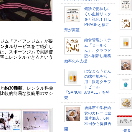
健診で把握しに
くい血糖リスク
を可視化！THE
PHAGEと福井
県が実証
給食管理システ
ジム「アイアンジム」が提
ム「ミールく
ンタルサービス
をご紹介し
ん」、クラウド
は、スポーツジムで実際使
版へ刷新し業務
宅にレンタルできるという
効率化を支援
はなまるうどん
の端生地を活
用！限定クラフ
トビール
と
約30種類
。レンタル料金
「SANUKI 870 ALE」を発
比較的簡易な腹筋用のマシ
売
唐津市の学校給
食のカレーに金
属片混入、6月
お問い
29日から提供再
開
ご意見