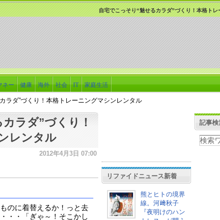
自宅でこっそり“魅せるカラダ”づくり！本格トレ
マネー
健康
海外
社会
IT
家庭生活
るカラダ”づくり！本格トレーニングマシンレンタル
るカラダ”づくり！
記事検
ンレンタル
2012年4月3日 07:00
リファイドニュース新着
熊とヒトの境界
線。河﨑秋子
ものに着替えるか！っと去
『夜明けのハン
・・・「ぎゃ～！そこかし