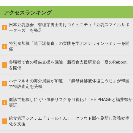
アクセスランキング
日本豆乳協会、管理栄養士向けコミュニティ「豆乳スマイルサポ
1
ーターズ」を発足
特別食加算「嚥下調整食」の実践を学ぶオンラインセミナーを開
2
催
多職種で食の尊厳支援を議論！新宿食支援研究会「夏のReboot」
3
を開催
ハナマルキの海外展開が加速！『酵母発酵液体塩こうじ』が韓国
4
で特許査定を受領
健診で把握しにくい血糖リスクを可視化！THE PHAGEと福井県が
5
実証
給食管理システム「ミールくん」、クラウド版へ刷新し業務効率
6
化を支援