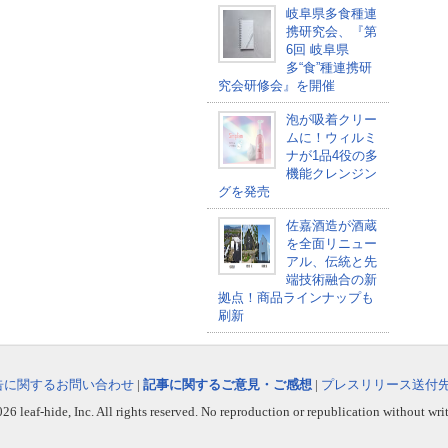
岐阜県多食種連
携研究会、『第
6回 岐阜県
多“食”種連携研
究会研修会』を開催
泡が吸着クリー
ムに！ウィルミ
ナが1品4役の多
機能クレンジン
グを発売
佐嘉酒造が酒蔵
を全面リニュー
アル、伝統と先
端技術融合の新
拠点！商品ラインナップも
刷新
告に関するお問い合わせ
|
記事に関するご意見・ご感想
|
プレスリリース送付
6 leaf-hide, Inc. All rights reserved. No reproduction or republication without wri