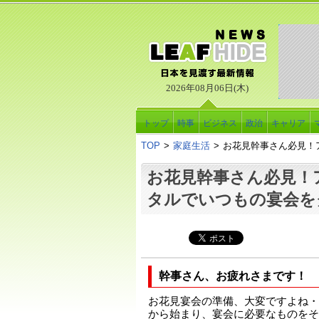
2026年08月06日(木)
トップ
時事
ビジネス
政治
キャリア
TOP
>
家庭生活
>
お花見幹事さん必見！
お花見幹事さん必見！
タルでいつもの宴会を
幹事さん、お疲れさまです！
お花見宴会の準備、大変ですよね・
から始まり、宴会に必要なものをそ