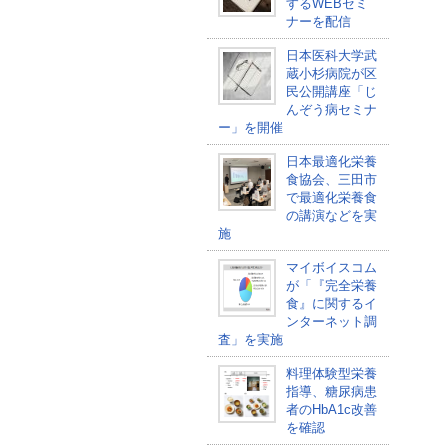
するWEBセミ
ナーを配信
日本医科大学武
蔵小杉病院が区
民公開講座「じ
んぞう病セミナ
ー」を開催
日本最適化栄養
食協会、三田市
で最適化栄養食
の講演などを実
施
マイボイスコム
が「『完全栄養
食』に関するイ
ンターネット調
査」を実施
料理体験型栄養
指導、糖尿病患
者のHbA1c改善
を確認