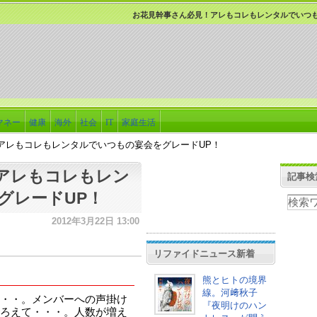
お花見幹事さん必見！アレもコレもレンタルでいつも
マネー
健康
海外
社会
IT
家庭生活
アレもコレもレンタルでいつもの宴会をグレードUP！
アレもコレもレン
記事検
グレードUP！
2012年3月22日 13:00
リファイドニュース新着
熊とヒトの境界
線。河﨑秋子
・・。メンバーへの声掛け
『夜明けのハン
ろえて・・・。人数が増え