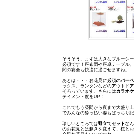
そうそう、まずは大きなブルーシー
必須です！座布団や座卓テーブル、
間の宴会も快適に過ごせますね。
あとは・・・お花見に必須の
バーベ
ックス、ランタンなどのアウトドア
そろっています。さらには
カラオケ
テイメント度をUP！
これでもう昼間から夜まで大盛り上
でみんなの酔っ払い姿もばっちり記
珍しいところでは
野立てセット
なん
のお花見とは趣きを変えて、桜とお