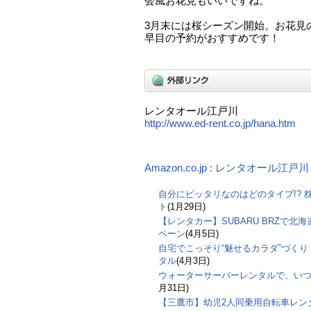
会風お花見もいいですね。
3月末には桜シーズン開始。お花見
早目の予約がおすすめです！
レンタオール江戸川
http://www.ed-rent.co.jp/hana.htm
Amazon.co.jp : レンタオール江
自分にピッタリなのはどのタイプ!? 
ト
(1月29日)
【レンタカー】SUBARU BRZで
ペーン
(4月5日)
自宅でこっそり“魅せるカラダ”づく
タル
(4月3日)
ウォーターサーバーレンタルで、い
月31日)
【三鷹市】幼児2人同乗用自転車レン