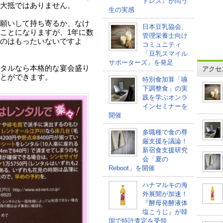
トレス』が問う
大抵ではありません。
生の実感
願いして持ち寄るか、なけ
日本豆乳協会、
ことになりますが、1年に数
管理栄養士向け
のはもったいないですよ
コミュニティ
「豆乳スマイル
サポーターズ」を発足
タルなら本格的な宴会盛り
アクセ
とができます。
特別食加算「嚥
下調整食」の実
践を学ぶオンラ
インセミナーを
開催
多職種で食の尊
厳支援を議論！
新宿食支援研究
会「夏の
Reboot」を開催
ハナマルキの海
外展開が加速！
『酵母発酵液体
塩こうじ』が韓
国で特許査定を受領