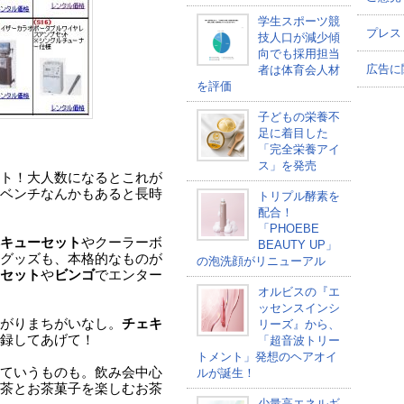
学生スポーツ競
プレス
技人口が減少傾
向でも採用担当
広告に
者は体育会人材
を評価
子どもの栄養不
足に着目した
「完全栄養アイ
ス」を発売
ト！大人数になるとこれが
ベンチなんかもあると長時
トリプル酵素を
配合！
「PHOEBE
キューセット
やクーラーボ
BEAUTY UP」
グッズも、本格的なものが
の泡洗顔がリニューアル
セット
や
ビンゴ
でエンター
オルビスの『エ
ッセンスインシ
がりまちがいなし。
チェキ
リーズ』から、
録してあげて！
「超音波トリー
トメント」発想のヘアオイ
ていうものも。飲み会中心
ルが誕生！
茶とお茶菓子を楽しむお茶
少量高エネルギ