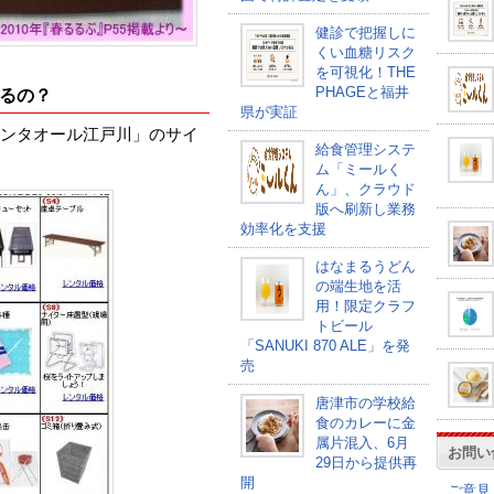
健診で把握しに
くい血糖リスク
を可視化！THE
PHAGEと福井
るの？
県が実証
ンタオール江戸川」のサイ
給食管理システ
ム「ミールく
ん」、クラウド
版へ刷新し業務
効率化を支援
はなまるうどん
の端生地を活
用！限定クラフ
トビール
「SANUKI 870 ALE」を発
売
唐津市の学校給
食のカレーに金
属片混入、6月
お問い
29日から提供再
開
ご意見