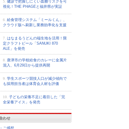
5.
健診で把握しにくい血糖リスクを可
視化！THE PHAGEと福井県が実証
6.
給食管理システム「ミールくん」、
クラウド版へ刷新し業務効率化を支援
7.
はなまるうどんの端生地を活用！限
定クラフトビール「SANUKI 870
ALE」を発売
8.
唐津市の学校給食のカレーに金属片
混入、6月29日から提供再開
9.
学生スポーツ競技人口が減少傾向で
も採用担当者は体育会人材を評価
10.
子どもの栄養不足に着目した「完
全栄養アイス」を発売
合わせ
・ご感想