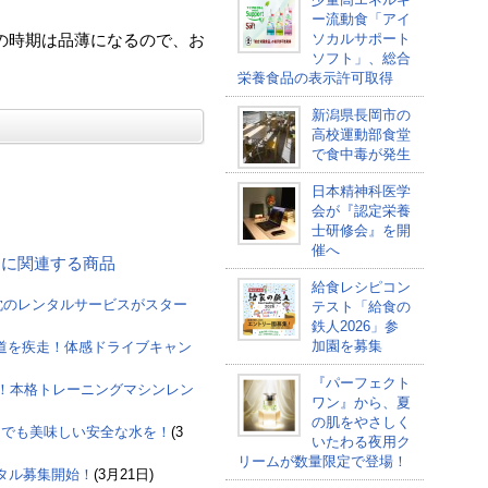
ー流動食「アイ
ソカルサポート
の時期は品薄になるので、お
ソフト」、総合
栄養食品の表示許可取得
新潟県長岡市の
高校運動部食堂
で食中毒が発生
日本精神科医学
会が『認定栄養
士研修会』を開
催へ
戸川 に関連する商品
給食レシピコン
枕のレンタルサービスがスター
テスト「給食の
鉄人2026」参
加園を募集
北海道を疾走！体感ドライブキャン
『パーフェクト
り！本格トレーニングマシンレン
ワン』から、夏
の肌をやさしく
つでも美味しい安全な水を！
(3
いたわる夜用ク
リームが数量限定で登場！
タル募集開始！
(3月21日)