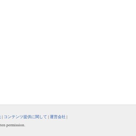
先
|
コンテンツ提供に関して
|
運営会社
|
tten permission.