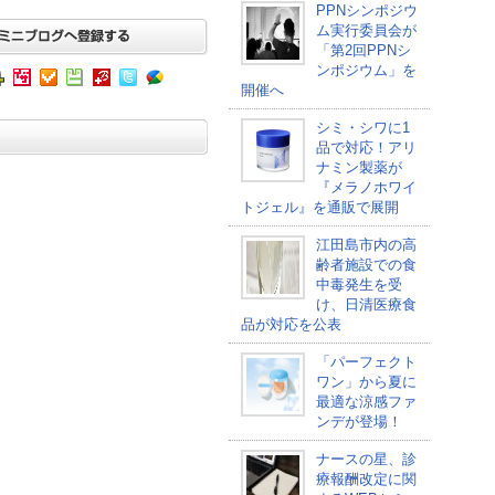
PPNシンポジウ
ム実行委員会が
「第2回PPNシ
ンポジウム」を
開催へ
シミ・シワに1
品で対応！アリ
ナミン製薬が
『メラノホワイ
トジェル』を通販で展開
江田島市内の高
齢者施設での食
中毒発生を受
け、日清医療食
品が対応を公表
「パーフェクト
ワン」から夏に
最適な涼感ファ
ンデが登場！
ナースの星、診
療報酬改定に関