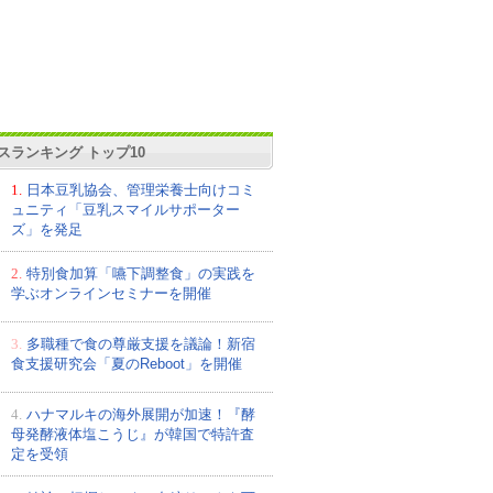
スランキング トップ10
1.
日本豆乳協会、管理栄養士向けコミ
ュニティ「豆乳スマイルサポーター
ズ」を発足
2.
特別食加算「嚥下調整食」の実践を
学ぶオンラインセミナーを開催
3.
多職種で食の尊厳支援を議論！新宿
食支援研究会「夏のReboot」を開催
4.
ハナマルキの海外展開が加速！『酵
母発酵液体塩こうじ』が韓国で特許査
定を受領