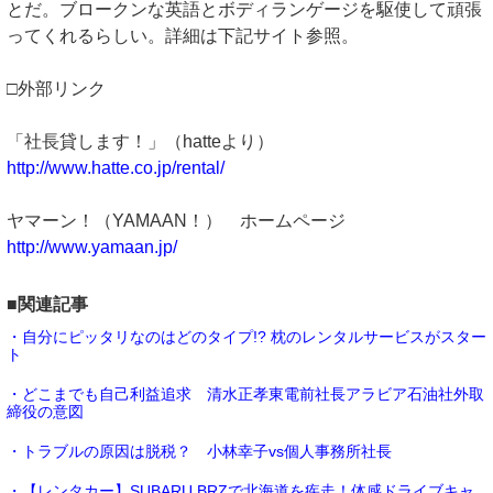
とだ。ブロークンな英語とボディランゲージを駆使して頑張
ってくれるらしい。詳細は下記サイト参照。
□外部リンク
「社長貸します！」（hatteより）
http://www.hatte.co.jp/rental/
ヤマーン！（YAMAAN！） ホームページ
http://www.yamaan.jp/
■関連記事
・自分にピッタリなのはどのタイプ!? 枕のレンタルサービスがスター
ト
・どこまでも自己利益追求 清水正孝東電前社長アラビア石油社外取
締役の意図
・トラブルの原因は脱税？ 小林幸子vs個人事務所社長
・【レンタカー】SUBARU BRZで北海道を疾走！体感ドライブキャ