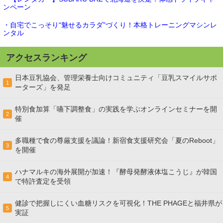
ンペーン
・自宅でこっそり“魅せるカラダ”づくり！本格トレーニングマシンレ
ンタル
アクセスランキング
日本豆乳協会、管理栄養士向けコミュニティ「豆乳スマイルサポ
1
ーターズ」を発足
特別食加算「嚥下調整食」の実践を学ぶオンラインセミナーを開
2
催
多職種で食の尊厳支援を議論！新宿食支援研究会「夏のReboot」
3
を開催
ハナマルキの海外展開が加速！『酵母発酵液体塩こうじ』が韓国
4
で特許査定を受領
健診で把握しにくい血糖リスクを可視化！THE PHAGEと福井県が
5
実証