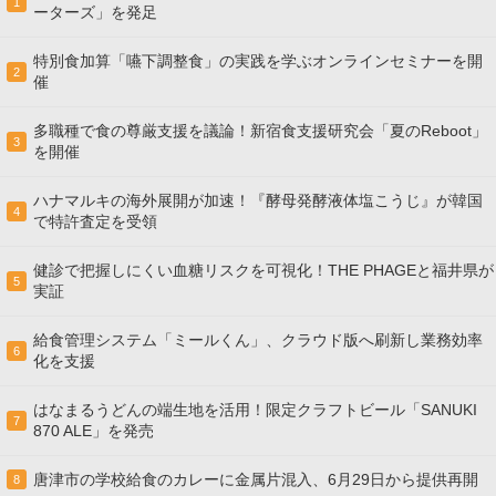
1
ーターズ」を発足
特別食加算「嚥下調整食」の実践を学ぶオンラインセミナーを開
2
催
多職種で食の尊厳支援を議論！新宿食支援研究会「夏のReboot」
3
を開催
ハナマルキの海外展開が加速！『酵母発酵液体塩こうじ』が韓国
4
で特許査定を受領
健診で把握しにくい血糖リスクを可視化！THE PHAGEと福井県が
5
実証
給食管理システム「ミールくん」、クラウド版へ刷新し業務効率
6
化を支援
はなまるうどんの端生地を活用！限定クラフトビール「SANUKI
7
870 ALE」を発売
唐津市の学校給食のカレーに金属片混入、6月29日から提供再開
8