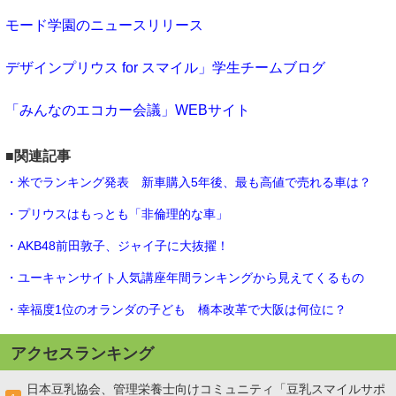
モード学園のニュースリリース
デザインプリウス for スマイル」学生チームブログ
「みんなのエコカー会議」WEBサイト
■関連記事
・米でランキング発表 新車購入5年後、最も高値で売れる車は？
・プリウスはもっとも「非倫理的な車」
・AKB48前田敦子、ジャイ子に大抜擢！
・ユーキャンサイト人気講座年間ランキングから見えてくるもの
・幸福度1位のオランダの子ども 橋本改革で大阪は何位に？
アクセスランキング
日本豆乳協会、管理栄養士向けコミュニティ「豆乳スマイルサポ