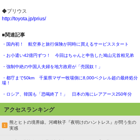
◆プリウス
http://toyota.jp/prius/
■関連記事
・国内初！ 航空券と旅行保険が同時に買えるサービススタート
・お小遣い42億円ずつ！ 今回はちゃんと申告した鳩山元首相兄弟
・強制中絶の中国人夫婦を地方政府が「売国奴！」
・都庁まで50km 千葉県マザー牧場側に8,000ベクレル超の最終処分
場！
・ロシア、韓国も「恐喝終了！」 日本の海にレアアース250年分
アクセスランキング
熊とヒトの境界線。河﨑秋子『夜明けのハントレス』が問う生の
1
実感