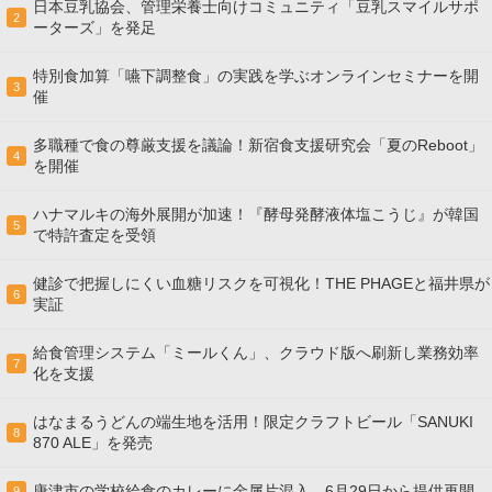
日本豆乳協会、管理栄養士向けコミュニティ「豆乳スマイルサポ
2
ーターズ」を発足
特別食加算「嚥下調整食」の実践を学ぶオンラインセミナーを開
3
催
多職種で食の尊厳支援を議論！新宿食支援研究会「夏のReboot」
4
を開催
ハナマルキの海外展開が加速！『酵母発酵液体塩こうじ』が韓国
5
で特許査定を受領
健診で把握しにくい血糖リスクを可視化！THE PHAGEと福井県が
6
実証
給食管理システム「ミールくん」、クラウド版へ刷新し業務効率
7
化を支援
はなまるうどんの端生地を活用！限定クラフトビール「SANUKI
8
870 ALE」を発売
唐津市の学校給食のカレーに金属片混入、6月29日から提供再開
9