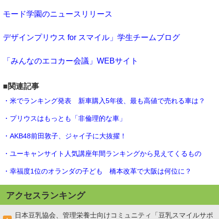
モード学園のニュースリリース
デザインプリウス for スマイル」学生チームブログ
「みんなのエコカー会議」WEBサイト
■関連記事
・米でランキング発表 新車購入5年後、最も高値で売れる車は？
・プリウスはもっとも「非倫理的な車」
・AKB48前田敦子、ジャイ子に大抜擢！
・ユーキャンサイト人気講座年間ランキングから見えてくるもの
・幸福度1位のオランダの子ども 橋本改革で大阪は何位に？
アクセスランキング
日本豆乳協会、管理栄養士向けコミュニティ「豆乳スマイルサポ