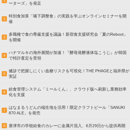
1
ーターズ」を発足
特別食加算「嚥下調整食」の実践を学ぶオンラインセミナーを開
2
催
多職種で食の尊厳支援を議論！新宿食支援研究会「夏のReboot」
3
を開催
ハナマルキの海外展開が加速！『酵母発酵液体塩こうじ』が韓国
4
で特許査定を受領
健診で把握しにくい血糖リスクを可視化！THE PHAGEと福井県が
5
実証
給食管理システム「ミールくん」、クラウド版へ刷新し業務効率
6
化を支援
はなまるうどんの端生地を活用！限定クラフトビール「SANUKI
7
870 ALE」を発売
唐津市の学校給食のカレーに金属片混入、6月29日から提供再開
8