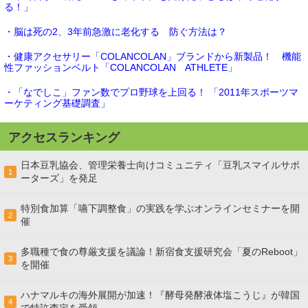
る！」
・脳は死の2、3年前急激に老化する 防ぐ方法は？
・健康アクセサリー「COLANCOLAN」ブランドから新製品！ 機能
性ファッションベルト「COLANCOLAN ATHLETE」
・「なでしこ」ファン数でプロ野球を上回る！ 「2011年スポーツマ
ーケティング基礎調査」
アクセスランキング
日本豆乳協会、管理栄養士向けコミュニティ「豆乳スマイルサポ
1
ーターズ」を発足
特別食加算「嚥下調整食」の実践を学ぶオンラインセミナーを開
2
催
多職種で食の尊厳支援を議論！新宿食支援研究会「夏のReboot」
3
を開催
ハナマルキの海外展開が加速！『酵母発酵液体塩こうじ』が韓国
4