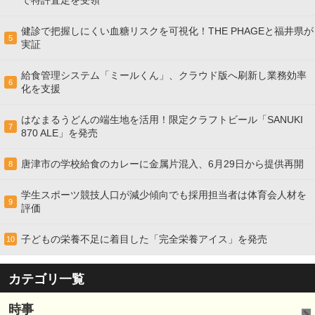
で特許査定を受領
健診で把握しにくい血糖リスクを可視化！THE PHAGEと福井県が
5
実証
給食管理システム「ミールくん」、クラウド版へ刷新し業務効率
6
化を支援
はなまるうどんの端生地を活用！限定クラフトビール「SANUKI
7
870 ALE」を発売
唐津市の学校給食のカレーに金属片混入、6月29日から提供再開
8
学生スポーツ競技人口が減少傾向でも採用担当者は体育会人材を
9
評価
子どもの栄養不足に着目した「完全栄養アイス」を発売
10
カテゴリ一覧
時事