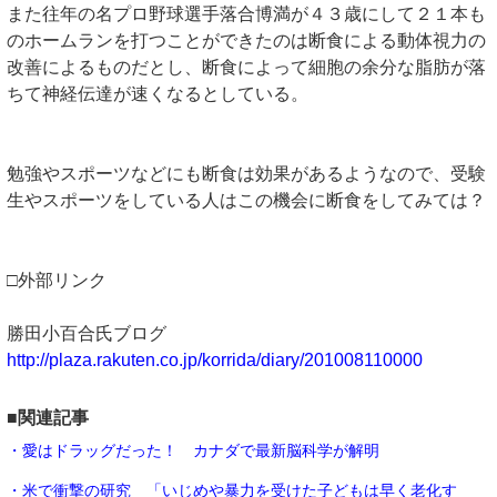
また往年の名プロ野球選手落合博満が４３歳にして２１本も
のホームランを打つことができたのは断食による動体視力の
改善によるものだとし、断食によって細胞の余分な脂肪が落
ちて神経伝達が速くなるとしている。
勉強やスポーツなどにも断食は効果があるようなので、受験
生やスポーツをしている人はこの機会に断食をしてみては？
□外部リンク
勝田小百合氏ブログ
http://plaza.rakuten.co.jp/korrida/diary/201008110000
■関連記事
・愛はドラッグだった！ カナダで最新脳科学が解明
・米で衝撃の研究 「いじめや暴力を受けた子どもは早く老化す