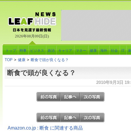
2026年08月09日(日)
トップ
時事
ビジネス
政治
キャリア
マネー
健康
海外
社会
IT
TOP
>
健康
>
断食で頭が良くなる？
断食で頭が良くなる？
2010年9月3日 19:
Amazon.co.jp : 断食 に関連する商品