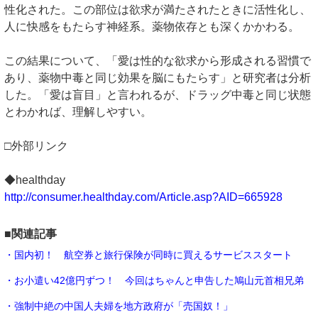
性化された。この部位は欲求が満たされたときに活性化し、
人に快感をもたらす神経系。薬物依存とも深くかかわる。
この結果について、「愛は性的な欲求から形成される習慣で
あり、薬物中毒と同じ効果を脳にもたらす」と研究者は分析
した。「愛は盲目」と言われるが、ドラッグ中毒と同じ状態
とわかれば、理解しやすい。
□外部リンク
◆healthday
http://consumer.healthday.com/Article.asp?AID=665928
■関連記事
・国内初！ 航空券と旅行保険が同時に買えるサービススタート
・お小遣い42億円ずつ！ 今回はちゃんと申告した鳩山元首相兄弟
・強制中絶の中国人夫婦を地方政府が「売国奴！」