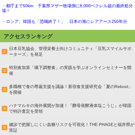
・都庁まで50km 千葉県マザー牧場側に8,000ベクレル超の最終処分
場！
・ロシア、韓国も「恐喝終了！」 日本の海にレアアース250年分
アクセスランキング
日本豆乳協会、管理栄養士向けコミュニティ「豆乳スマイルサポ
1
ーターズ」を発足
特別食加算「嚥下調整食」の実践を学ぶオンラインセミナーを開
2
催
多職種で食の尊厳支援を議論！新宿食支援研究会「夏のReboot」
3
を開催
ハナマルキの海外展開が加速！『酵母発酵液体塩こうじ』が韓国
4
で特許査定を受領
健診で把握しにくい血糖リスクを可視化！THE PHAGEと福井県が
5
実証