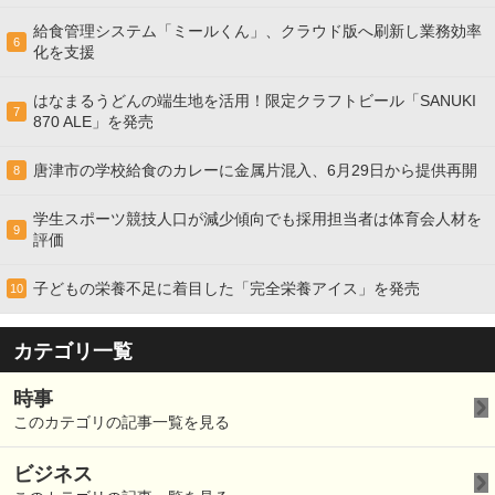
給食管理システム「ミールくん」、クラウド版へ刷新し業務効率
6
化を支援
はなまるうどんの端生地を活用！限定クラフトビール「SANUKI
7
870 ALE」を発売
唐津市の学校給食のカレーに金属片混入、6月29日から提供再開
8
学生スポーツ競技人口が減少傾向でも採用担当者は体育会人材を
9
評価
子どもの栄養不足に着目した「完全栄養アイス」を発売
10
カテゴリ一覧
時事
このカテゴリの記事一覧を見る
ビジネス