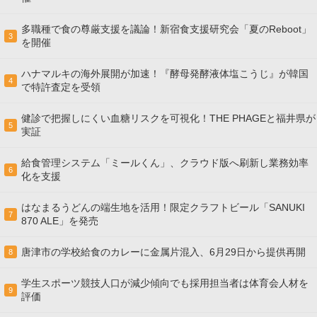
多職種で食の尊厳支援を議論！新宿食支援研究会「夏のReboot」
3
を開催
ハナマルキの海外展開が加速！『酵母発酵液体塩こうじ』が韓国
4
で特許査定を受領
健診で把握しにくい血糖リスクを可視化！THE PHAGEと福井県が
5
実証
給食管理システム「ミールくん」、クラウド版へ刷新し業務効率
6
化を支援
はなまるうどんの端生地を活用！限定クラフトビール「SANUKI
7
870 ALE」を発売
唐津市の学校給食のカレーに金属片混入、6月29日から提供再開
8
学生スポーツ競技人口が減少傾向でも採用担当者は体育会人材を
9
評価