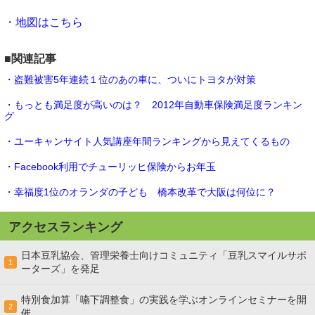
・
地図はこちら
■関連記事
・盗難被害5年連続１位のあの車に、ついにトヨタが対策
・もっとも満足度が高いのは？ 2012年自動車保険満足度ランキン
グ
・ユーキャンサイト人気講座年間ランキングから見えてくるもの
・Facebook利用でチューリッヒ保険からお年玉
・幸福度1位のオランダの子ども 橋本改革で大阪は何位に？
アクセスランキング
日本豆乳協会、管理栄養士向けコミュニティ「豆乳スマイルサポ
1
ーターズ」を発足
特別食加算「嚥下調整食」の実践を学ぶオンラインセミナーを開
2
催