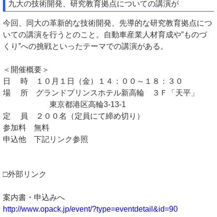
九大の技術開発、研究教育拠点についての講演が
今回、同大の革新的な技術開発、先導的な研究教育拠点につ
いての講演を行うとのこと。自動車産業人材育成や”ものづ
くり”への挑戦といったテーマでの講演がある。
＜開催概要＞
日 時 １０月１日（金）１４：００～１８：３０
場 所 グランドプリンスホテル新高輪 ３Ｆ「天平」
東京都港区高輪3-13-1
定 員 ２００名（定員にて締め切り）
参加料 無料
申込他 下記リンク参照
□外部リンク
案内書・申込みへ
http://www.opack.jp/event/?type=eventdetail&id=90