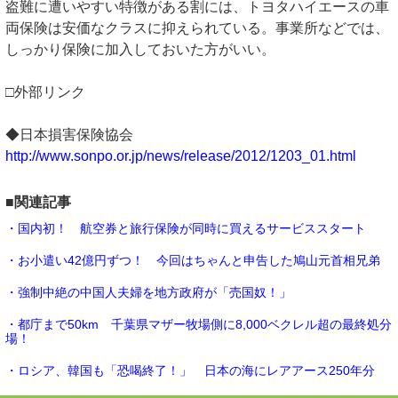
盗難に遭いやすい特徴がある割には、トヨタハイエースの車
両保険は安価なクラスに抑えられている。事業所などでは、
しっかり保険に加入しておいた方がいい。
□外部リンク
◆日本損害保険協会
http://www.sonpo.or.jp/news/release/2012/1203_01.html
■関連記事
・国内初！ 航空券と旅行保険が同時に買えるサービススタート
・お小遣い42億円ずつ！ 今回はちゃんと申告した鳩山元首相兄弟
・強制中絶の中国人夫婦を地方政府が「売国奴！」
・都庁まで50km 千葉県マザー牧場側に8,000ベクレル超の最終処分
場！
・ロシア、韓国も「恐喝終了！」 日本の海にレアアース250年分