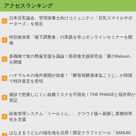
アクセスランキング
日本豆乳協会、管理栄養士向けコミュニティ「豆乳スマイルサポ
1
ーターズ」を発足
特別食加算「嚥下調整食」の実践を学ぶオンラインセミナーを開
2
催
多職種で食の尊厳支援を議論！新宿食支援研究会「夏のReboot」
3
を開催
ハナマルキの海外展開が加速！『酵母発酵液体塩こうじ』が韓国
4
で特許査定を受領
健診で把握しにくい血糖リスクを可視化！THE PHAGEと福井県が
5
実証
給食管理システム「ミールくん」、クラウド版へ刷新し業務効率
6
化を支援
はなまるうどんの端生地を活用！限定クラフトビール「SANUKI
7