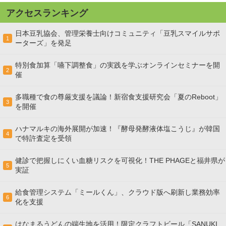
アクセスランキング
日本豆乳協会、管理栄養士向けコミュニティ「豆乳スマイルサポ
1
ーターズ」を発足
特別食加算「嚥下調整食」の実践を学ぶオンラインセミナーを開
2
催
多職種で食の尊厳支援を議論！新宿食支援研究会「夏のReboot」
3
を開催
ハナマルキの海外展開が加速！『酵母発酵液体塩こうじ』が韓国
4
で特許査定を受領
健診で把握しにくい血糖リスクを可視化！THE PHAGEと福井県が
5
実証
給食管理システム「ミールくん」、クラウド版へ刷新し業務効率
6
化を支援
はなまるうどんの端生地を活用！限定クラフトビール「SANUKI