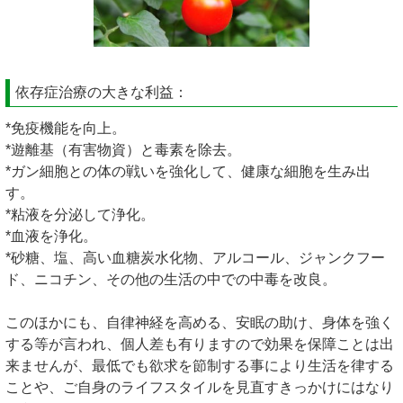
依存症治療の大きな利益：
*免疫機能を向上。
*遊離基（有害物資）と毒素を除去。
*ガン細胞との体の戦いを強化して、健康な細胞を生み出
す。
*粘液を分泌して浄化。
*血液を浄化。
*砂糖、塩、高い血糖炭水化物、アルコール、ジャンクフー
ド、ニコチン、その他の生活の中での中毒を改良。
このほかにも、自律神経を高める、安眠の助け、身体を強く
する等が言われ、個人差も有りますので効果を保障ことは出
来ませんが、最低でも欲求を節制する事により生活を律する
ことや、ご自身のライフスタイルを見直すきっかけにはなり