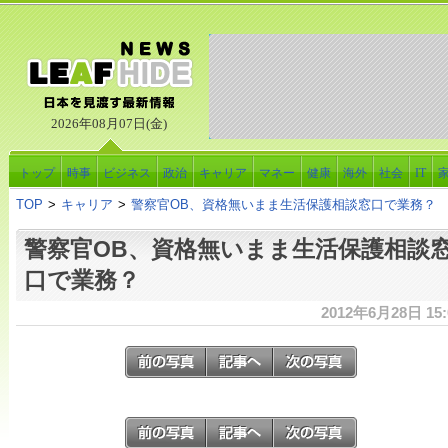
2026年08月07日(金)
トップ
時事
ビジネス
政治
キャリア
マネー
健康
海外
社会
IT
TOP
>
キャリア
>
警察官OB、資格無いまま生活保護相談窓口で業務？
警察官OB、資格無いまま生活保護相談
口で業務？
2012年6月28日 15: