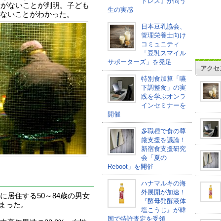
トレス』が問う
産がないことが判明。子ども
生の実感
ないことがわかった。
日本豆乳協会、
管理栄養士向け
コミュニティ
「豆乳スマイル
サポーターズ」を発足
アクセ
特別食加算「嚥
下調整食」の実
践を学ぶオンラ
インセミナーを
開催
多職種で食の尊
厳支援を議論！
新宿食支援研究
会「夏の
Reboot」を開催
ハナマルキの海
外展開が加速！
居住する50～84歳の男女
『酵母発酵液体
集まった。
塩こうじ』が韓
国で特許査定を受領