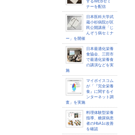
するWEBセミ
ナーを配信
日本医科大学武
蔵小杉病院が区
民公開講座「じ
んぞう病セミナ
ー」を開催
日本最適化栄養
食協会、三田市
で最適化栄養食
の講演などを実
施
マイボイスコム
が「『完全栄養
食』に関するイ
ンターネット調
査」を実施
料理体験型栄養
指導、糖尿病患
者のHbA1c改善
を確認