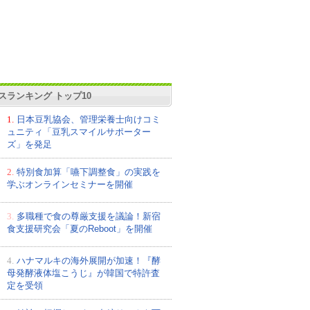
スランキング トップ10
1.
日本豆乳協会、管理栄養士向けコミ
ュニティ「豆乳スマイルサポーター
ズ」を発足
2.
特別食加算「嚥下調整食」の実践を
学ぶオンラインセミナーを開催
3.
多職種で食の尊厳支援を議論！新宿
食支援研究会「夏のReboot」を開催
4.
ハナマルキの海外展開が加速！『酵
母発酵液体塩こうじ』が韓国で特許査
定を受領