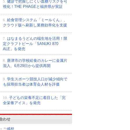
5.
健診で把握しにくい血糖リスクを可
視化！THE PHAGEと福井県が実証
6.
給食管理システム「ミールくん」、
クラウド版へ刷新し業務効率化を支援
7.
はなまるうどんの端生地を活用！限
定クラフトビール「SANUKI 870
ALE」を発売
8.
唐津市の学校給食のカレーに金属片
混入、6月29日から提供再開
9.
学生スポーツ競技人口が減少傾向で
も採用担当者は体育会人材を評価
10.
子どもの栄養不足に着目した「完
全栄養アイス」を発売
合わせ
・ご感想