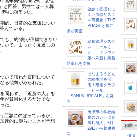
高年男性の38.2%、女性
い」と回答。男性では一人暮
健診で把握しに
.8%にのぼった。
くい血糖リスク
を可視化！THE
定期的、日常的な支援につい
PHAGEと福井
と答えている。
県が実証
ても、約4割が信頼できない
給食管理システ
ついて、まったく見通しの
ム「ミールく
。
ん」、クラウド
版へ刷新し業務
効率化を支援
はなまるうどん
ついて訊ねた質問について
の端生地を活
なる傾向がみられた。
用！限定クラフ
トビール
を問わず、「近所の人」を
「SANUKI 870 ALE」を発
年が貧困化するだけでな
売
った。
唐津市の学校給
という巨額にのぼっているが、
食のカレーに金
加速的に膨らむことが予想
属片混入、6月
お問い
29日から提供再
開
ご意見