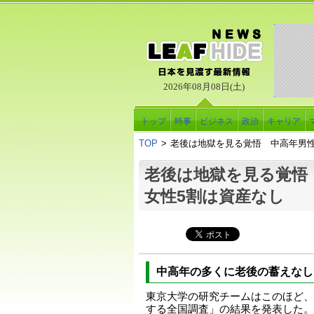
2026年08月08日(土)
トップ
時事
ビジネス
政治
キャリア
TOP
>
老後は地獄を見る覚悟 中高年男性
老後は地獄を見る覚悟
女性5割は資産なし
中高年の多くに老後の蓄えなし
東京大学の研究チームはこのほど、
する全国調査」の結果を発表した。