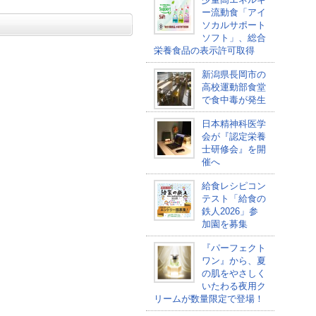
ー流動食「アイ
ソカルサポート
ソフト」、総合
栄養食品の表示許可取得
新潟県長岡市の
高校運動部食堂
で食中毒が発生
日本精神科医学
会が『認定栄養
士研修会』を開
催へ
給食レシピコン
テスト「給食の
鉄人2026」参
加園を募集
『パーフェクト
ワン』から、夏
の肌をやさしく
いたわる夜用ク
リームが数量限定で登場！