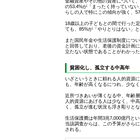
金融資産やその他の資産について、中
の53.4%が「まったく持っていな
らしの人で特にこの傾向が強く、57
18歳以上の子どもとの間で行った
ても、85%が「やりとりはない」
また国民年金や生活保護制度につい
と回答しており、老後の資金計画に
立たない状態であることがわかった
貧困化し、孤立する中高年
いざというときに頼れる人的資源に
も、年齢が高くなるにつれ、少なく
近所づきあいが薄くなる中、年齢層
人的資源にあげる人は少なく、中高
く、孤立が進む状況も浮き彫りとな
生活保護費は年間3兆7,000億円
当該調査からは、この予算がさらに
される。