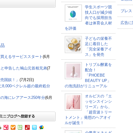
学生スポーツ競
プレス
技人口が減少傾
向でも採用担当
広告に
者は体育会人材
を評価
子どもの栄養不
足に着目した
商品
「完全栄養アイ
ス」を発売
に買えるサービススタート
(6月
トリプル酵素を
んと申告した鳩山元首相兄弟
(7
配合！
「PHOEBE
「売国奴！」
(7月2日)
BEAUTY UP」
8,000ベクレル超の最終処分
の泡洗顔がリニューアル
オルビスの『エ
の海にレアアース250年分
(6月
ッセンスインシ
リーズ』から、
「超音波トリー
トメント」発想のヘアオイ
ルが誕生！
少量高エネルギ