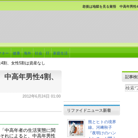
老後は地獄を見る覚悟 中高年男性4
マネー
健康
海外
社会
IT
家庭生活
4割、女性5割は資産なし
 中高年男性4割、
記事検
2012年6月24日 01:00
リファイドニュース新着
熊とヒトの境界
線。河﨑秋子
「中高年者の生活実態に関
『夜明けのハン
それによると、中高年男性