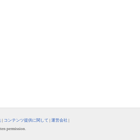
先
|
コンテンツ提供に関して
|
運営会社
|
tten permission.