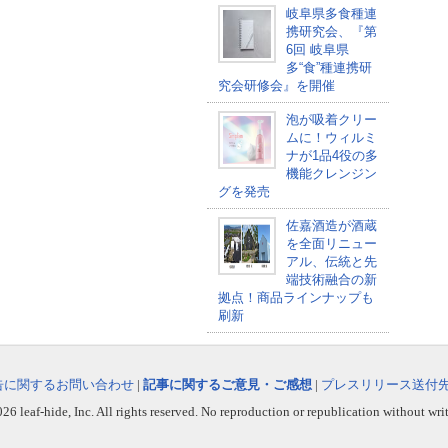
岐阜県多食種連
携研究会、『第
6回 岐阜県
多“食”種連携研
究会研修会』を開催
泡が吸着クリー
ムに！ウィルミ
ナが1品4役の多
機能クレンジン
グを発売
佐嘉酒造が酒蔵
を全面リニュー
アル、伝統と先
端技術融合の新
拠点！商品ラインナップも
刷新
告に関するお問い合わせ
|
記事に関するご意見・ご感想
|
プレスリリース送付
6 leaf-hide, Inc. All rights reserved. No reproduction or republication without wri