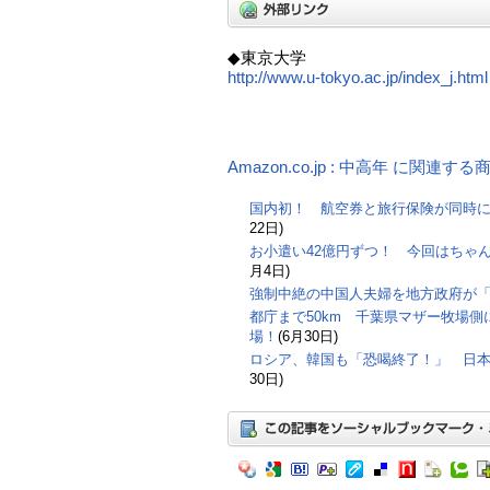
◆東京大学
http://www.u-tokyo.ac.jp/index_j.html
Amazon.co.jp : 中高年 に関連する
国内初！ 航空券と旅行保険が同時
22日)
お小遣い42億円ずつ！ 今回はちゃ
月4日)
強制中絶の中国人夫婦を地方政府が
都庁まで50km 千葉県マザー牧場側に
場！
(6月30日)
ロシア、韓国も「恐喝終了！」 日本
30日)