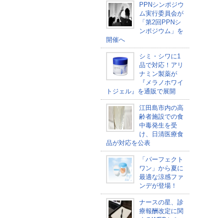
PPNシンポジウ
ム実行委員会が
「第2回PPNシ
ンポジウム」を
開催へ
シミ・シワに1
品で対応！アリ
ナミン製薬が
『メラノホワイ
トジェル』を通販で展開
江田島市内の高
齢者施設での食
中毒発生を受
け、日清医療食
品が対応を公表
「パーフェクト
ワン」から夏に
最適な涼感ファ
ンデが登場！
ナースの星、診
療報酬改定に関