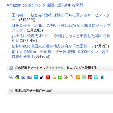
Amazon.co.jp : パンダ保険 に関連する商品
国内初！ 航空券と旅行保険が同時に買えるサービススタ
ート
(6月22日)
目を見張る「LINE」の勢い - 前回12％から36％にジャンプ
アップ！
(1月29日)
お小遣い42億円ずつ！ 今回はちゃんと申告した鳩山元首
相兄弟
(7月4日)
強制中絶の中国人夫婦を地方政府が「売国奴！」
(7月2日)
都庁まで50km 千葉県マザー牧場側に8,000ベクレル超の
最終処分場！
(6月30日)