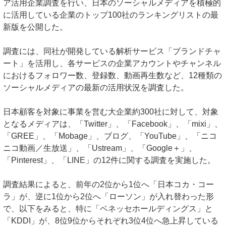
ア活用企業調査を行い、日本のソーシャルメディアを積極的
に活用している企業のトップ100社のランキングリストの最
新版を公開した。
調査には、同社が開発している解析サービス「ブランドチャ
ート」を活用し、各サービスの企業アカウントやチャンネル
におけるフォロワー数、登録数、動画再生数など、12種類の
ソーシャルメディアの最新の活用状況を調査した。
日本顧客を対象に事業を営む大企業約300社に対して、対象
となるメディアは、「Twitter」、「Facebook」、「mixi」、
「GREE」、「Mobage」、ブログ、「YouTube」、「ニコ
ニコ動画／生放送」、「Ustream」、「Google＋」、
「Pinterest」、「LINE」の12件に関する調査を実施した。
調査結果によると、前年の2位から1位へ「日本コカ・コー
ラ」が、逆に1位から2位へ「ローソン」が入れ替わった形
で、以下をみると、特に「ベネッセホールディングス」と
「KDDI」が、8位9位からそれぞれ3位4位へ急上昇している