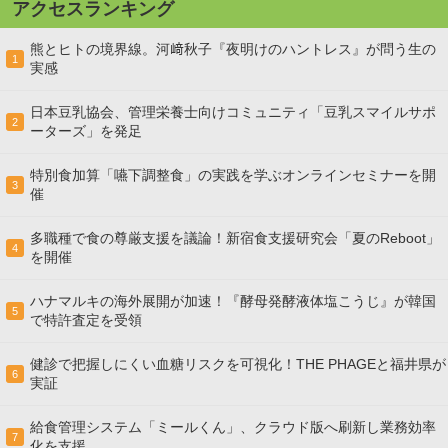
アクセスランキング
熊とヒトの境界線。河﨑秋子『夜明けのハントレス』が問う生の
1
実感
日本豆乳協会、管理栄養士向けコミュニティ「豆乳スマイルサポ
2
ーターズ」を発足
特別食加算「嚥下調整食」の実践を学ぶオンラインセミナーを開
3
催
多職種で食の尊厳支援を議論！新宿食支援研究会「夏のReboot」
4
を開催
ハナマルキの海外展開が加速！『酵母発酵液体塩こうじ』が韓国
5
で特許査定を受領
健診で把握しにくい血糖リスクを可視化！THE PHAGEと福井県が
6
実証
給食管理システム「ミールくん」、クラウド版へ刷新し業務効率
7
化を支援