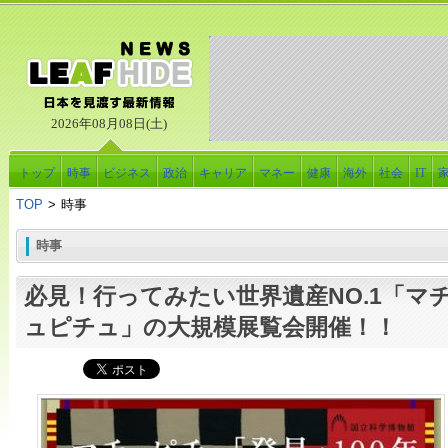
2026年08月08日(土)
トップ
時事
ビジネス
政治
キャリア
マネー
健康
海外
社会
IT
TOP
>
時事
時事
必見！行ってみたい世界遺産NO.1「マ
ュピチュ」の大規模展覧会開催！！