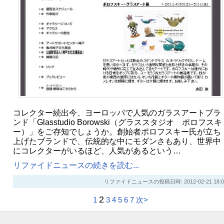
コレクター続出今、ヨーロッパで人気のガラスアートブラ
ンド「Glasstudio Borowski（グラススタジオ ポロフスキ
ー）」をご存知でしょうか。創始者ポロフスキー氏が立ち
上げたブランドで、伝統的な中にモダンさもあり、世界中
にコレクターがいるほど、人気があるという…
リファイドニュースの続きを読む...
リファイドニュースの投稿日時: 2012-02-21 18:0
2
1
3
4
5
6
7
次>