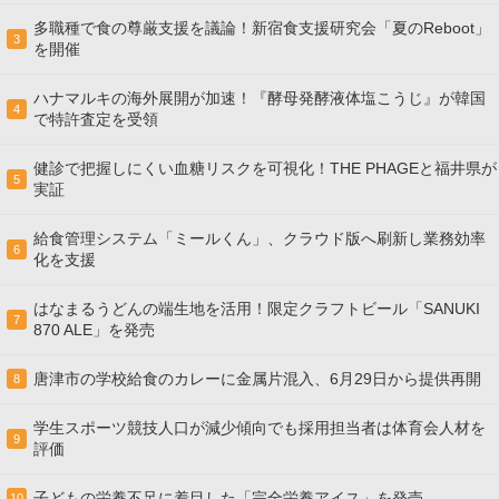
多職種で食の尊厳支援を議論！新宿食支援研究会「夏のReboot」
3
を開催
ハナマルキの海外展開が加速！『酵母発酵液体塩こうじ』が韓国
4
で特許査定を受領
健診で把握しにくい血糖リスクを可視化！THE PHAGEと福井県が
5
実証
給食管理システム「ミールくん」、クラウド版へ刷新し業務効率
6
化を支援
はなまるうどんの端生地を活用！限定クラフトビール「SANUKI
7
870 ALE」を発売
唐津市の学校給食のカレーに金属片混入、6月29日から提供再開
8
学生スポーツ競技人口が減少傾向でも採用担当者は体育会人材を
9
評価
子どもの栄養不足に着目した「完全栄養アイス」を発売
10