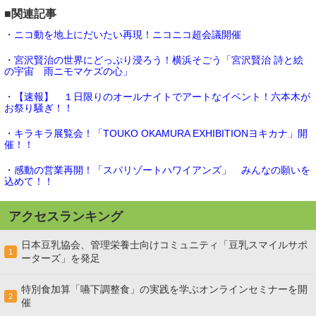
■関連記事
・ニコ動を地上にだいたい再現！ニコニコ超会議開催
・宮沢賢治の世界にどっぷり浸ろう！横浜そごう「宮沢賢治 詩と絵
の宇宙 雨ニモマケズの心」
・【速報】 １日限りのオールナイトでアートなイベント！六本木が
お祭り騒ぎ！！
・キラキラ展覧会！「TOUKO OKAMURA EXHIBITIONヨキカナ」開
催！！
・感動の営業再開！「スパリゾートハワイアンズ」 みんなの願いを
込めて！！
アクセスランキング
日本豆乳協会、管理栄養士向けコミュニティ「豆乳スマイルサポ
1
ーターズ」を発足
特別食加算「嚥下調整食」の実践を学ぶオンラインセミナーを開
2
催