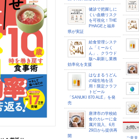
健診で把握しに
くい血糖リスク
を可視化！THE
PHAGEと福井
県が実証
給食管理システ
ム「ミールく
ん」、クラウド
版へ刷新し業務
効率化を支援
はなまるうどん
の端生地を活
用！限定クラフ
トビール
「SANUKI 870 ALE」を発
売
唐津市の学校給
食のカレーに金
属片混入、6月
お問い
29日から提供再
開
ご意見