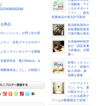
ー流動食「アイ
ジ
ソカルサポート
/322408000206/
ソフト」、総合
栄養食品の表示許可取得
連する商品
新潟県長岡市の
高校運動部食堂
けのハントレス』が問う生の実
で食中毒が発生
日本精神科医学
ュニティ「豆乳スマイルサポー
会が『認定栄養
士研修会』を開
学ぶオンラインセミナーを開催
催へ
援研究会「夏のReboot」を
給食レシピコン
テスト「給食の
母発酵液体塩こうじ』が韓国で
鉄人2026」参
加園を募集
『パーフェクト
ワン』から、夏
の肌をやさしく
いたわる夜用ク
リームが数量限定で登場！