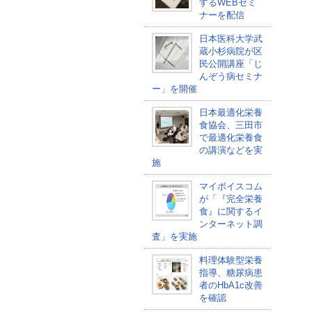
するWEBセミ
ナーを配信
日本医科大学武
蔵小杉病院が区
民公開講座「じ
んぞう病セミナ
ー」を開催
日本最適化栄養
食協会、三田市
で最適化栄養食
の講演などを実
施
マイボイスコム
が「『完全栄養
食』に関するイ
ンターネット調
査」を実施
料理体験型栄養
指導、糖尿病患
者のHbA1c改善
を確認