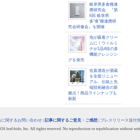
岐阜県多食種連
携研究会、『第
6回 岐阜県
多“食”種連携研
究会研修会』を開催
泡が吸着クリー
ムに！ウィルミ
ナが1品4役の多
機能クレンジン
グを発売
佐嘉酒造が酒蔵
を全面リニュー
アル、伝統と先
端技術融合の新
拠点！商品ラインナップも
刷新
告に関するお問い合わせ
|
記事に関するご意見・ご感想
|
プレスリリース送付
6 leaf-hide, Inc. All rights reserved. No reproduction or republication without wri