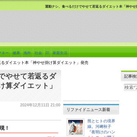
運動ナシ、食べるだけでやせて若返るダイエット本「神やせ
マネー
健康
海外
社会
IT
家庭生活
返るダイエット本「神やせ掛け算ダイエット」発売
でやせて若返るダ
記事検
け算ダイエット」
2024年12月11日 21:00
リファイドニュース新着
熊とヒトの境界
線。河﨑秋子
現！
『夜明けのハン