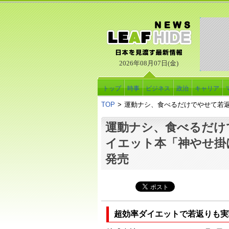
2026年08月07日(金)
トップ
時事
ビジネス
政治
キャリア
TOP
>
運動ナシ、食べるだけでやせて若
運動ナシ、食べるだけ
イエット本「神やせ掛
発売
超効率ダイエットで若返りも実