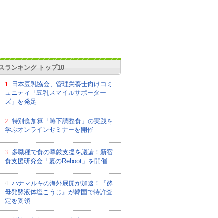
スランキング トップ10
1.
日本豆乳協会、管理栄養士向けコミ
ュニティ「豆乳スマイルサポーター
ズ」を発足
2.
特別食加算「嚥下調整食」の実践を
学ぶオンラインセミナーを開催
3.
多職種で食の尊厳支援を議論！新宿
食支援研究会「夏のReboot」を開催
4.
ハナマルキの海外展開が加速！『酵
母発酵液体塩こうじ』が韓国で特許査
定を受領