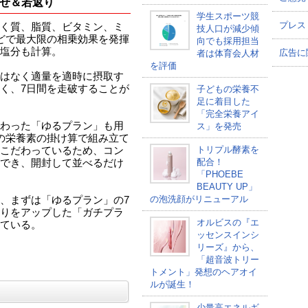
せ＆若返り
学生スポーツ競
プレス
く質、脂質、ビタミン、ミ
技人口が減少傾
どで最大限の相乗効果を発揮
向でも採用担当
塩分も計算。
広告に
者は体育会人材
を評価
はなく適量を適時に摂取す
く、7日間を走破することが
子どもの栄養不
足に着目した
「完全栄養アイ
わった「ゆるプラン」も用
ス」を発売
の栄養素の掛け算で組み立て
トリプル酵素を
こだわっているため、コン
配合！
でき、開封して並べるだけ
「PHOEBE
BEAUTY UP」
の泡洗顔がリニューアル
、まずは「ゆるプラン」の7
りをアップした「ガチプラ
オルビスの『エ
ている。
ッセンスインシ
リーズ』から、
「超音波トリー
トメント」発想のヘアオイ
ルが誕生！
少量高エネルギ