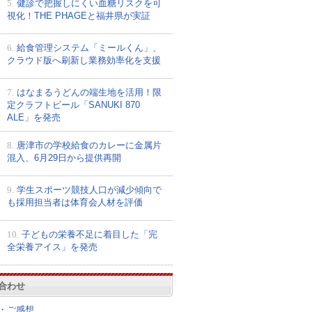
5.
健診で把握しにくい血糖リスクを可
視化！THE PHAGEと福井県が実証
6.
給食管理システム「ミールくん」、
クラウド版へ刷新し業務効率化を支援
7.
はなまるうどんの端生地を活用！限
定クラフトビール「SANUKI 870
ALE」を発売
8.
唐津市の学校給食のカレーに金属片
混入、6月29日から提供再開
9.
学生スポーツ競技人口が減少傾向で
も採用担当者は体育会人材を評価
10.
子どもの栄養不足に着目した「完
全栄養アイス」を発売
合わせ
・ご感想