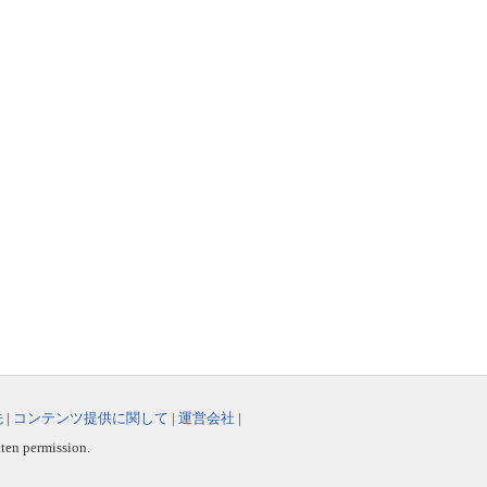
先
|
コンテンツ提供に関して
|
運営会社
|
tten permission.