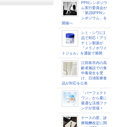
PPNシンポジウ
ム実行委員会が
「第2回PPNシ
ンポジウム」を
開催へ
シミ・シワに1
品で対応！アリ
ナミン製薬が
『メラノホワイ
トジェル』を通販で展開
江田島市内の高
齢者施設での食
中毒発生を受
け、日清医療食
品が対応を公表
「パーフェクト
ワン」から夏に
最適な涼感ファ
ンデが登場！
ナースの星、診
療報酬改定に関