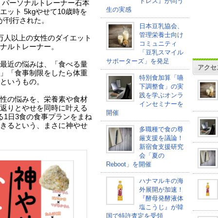
トレス』が問う
日、パーソナルトレーナー石本
生の実感
ット 5kgやせて10歳時を
）が刊行された。
日本豆乳協会、
管理栄養士向け
万人以上の女性のダイエット
コミュニティ
ナルトレーナー。
「豆乳スマイル
サポーターズ」を発足
最近の悩みは、「食べる量
アクセ
」「食事制限をしたら体重
特別食加算「嚥
というもの。
下調整食」の実
践を学ぶオンラ
性の悩みを、栄養素や食材
インセミナーを
返りとやせを同時に叶える
開催
る1日3食の食事プランをまね
きるという、まさに神やせ
多職種で食の尊
厳支援を議論！
新宿食支援研究
会「夏の
Reboot」を開催
ハナマルキの海
外展開が加速！
『酵母発酵液体
塩こうじ』が韓
国で特許査定を受領