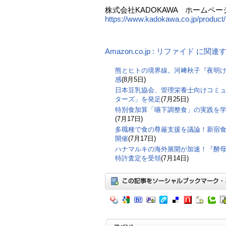
株式会社KADOKAWA ホームペー
https://www.kadokawa.co.jp/product
Amazon.co.jp : リファイド に関
熊とヒトの境界線。河﨑秋子『夜明
感
(8月5日)
日本豆乳協会、管理栄養士向けコミ
ターズ」を発足
(7月25日)
特別食加算「嚥下調整食」の実践を
(7月17日)
多職種で食の尊厳支援を議論！新宿食支
開催
(7月17日)
ハナマルキの海外展開が加速！『酵
特許査定を受領
(7月14日)