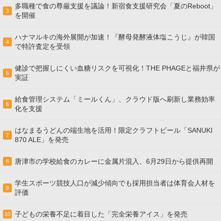
多職種で食の尊厳支援を議論！新宿食支援研究会「夏のReboot」
3
を開催
ハナマルキの海外展開が加速！『酵母発酵液体塩こうじ』が韓国
4
で特許査定を受領
健診で把握しにくい血糖リスクを可視化！THE PHAGEと福井県が
5
実証
給食管理システム「ミールくん」、クラウド版へ刷新し業務効率
6
化を支援
はなまるうどんの端生地を活用！限定クラフトビール「SANUKI
7
870 ALE」を発売
唐津市の学校給食のカレーに金属片混入、6月29日から提供再開
8
学生スポーツ競技人口が減少傾向でも採用担当者は体育会人材を
9
評価
子どもの栄養不足に着目した「完全栄養アイス」を発売
10