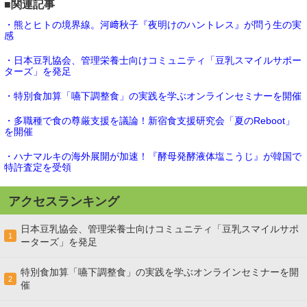
■関連記事
・熊とヒトの境界線。河﨑秋子『夜明けのハントレス』が問う生の実
感
・日本豆乳協会、管理栄養士向けコミュニティ「豆乳スマイルサポー
ターズ」を発足
・特別食加算「嚥下調整食」の実践を学ぶオンラインセミナーを開催
・多職種で食の尊厳支援を議論！新宿食支援研究会「夏のReboot」
を開催
・ハナマルキの海外展開が加速！『酵母発酵液体塩こうじ』が韓国で
特許査定を受領
アクセスランキング
日本豆乳協会、管理栄養士向けコミュニティ「豆乳スマイルサポ
1
ーターズ」を発足
特別食加算「嚥下調整食」の実践を学ぶオンラインセミナーを開
2
催