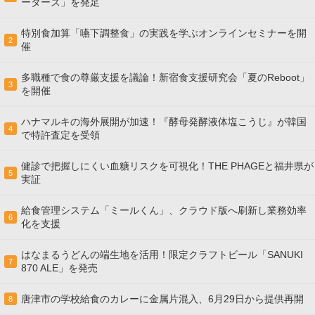
ーターズ」を発足
特別食加算「嚥下調整食」の実践を学ぶオンラインセミナーを開
2
催
多職種で食の尊厳支援を議論！新宿食支援研究会「夏のReboot」
3
を開催
ハナマルキの海外展開が加速！『酵母発酵液体塩こうじ』が韓国
4
で特許査定を受領
健診で把握しにくい血糖リスクを可視化！THE PHAGEと福井県が
5
実証
給食管理システム「ミールくん」、クラウド版へ刷新し業務効率
6
化を支援
はなまるうどんの端生地を活用！限定クラフトビール「SANUKI
7
870 ALE」を発売
唐津市の学校給食のカレーに金属片混入、6月29日から提供再開
8