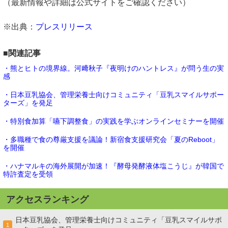
（最新情報や詳細は公式サイトをご確認ください）
※出典：
プレスリリース
■関連記事
・熊とヒトの境界線。河﨑秋子『夜明けのハントレス』が問う生の実
感
・日本豆乳協会、管理栄養士向けコミュニティ「豆乳スマイルサポー
ターズ」を発足
・特別食加算「嚥下調整食」の実践を学ぶオンラインセミナーを開催
・多職種で食の尊厳支援を議論！新宿食支援研究会「夏のReboot」
を開催
・ハナマルキの海外展開が加速！『酵母発酵液体塩こうじ』が韓国で
特許査定を受領
アクセスランキング
日本豆乳協会、管理栄養士向けコミュニティ「豆乳スマイルサポ
1