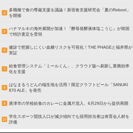
多職種で食の尊厳支援を議論！新宿食支援研究会「夏のReboot」
4
を開催
ハナマルキの海外展開が加速！『酵母発酵液体塩こうじ』が韓国
5
で特許査定を受領
健診で把握しにくい血糖リスクを可視化！THE PHAGEと福井県が
6
実証
給食管理システム「ミールくん」、クラウド版へ刷新し業務効率
7
化を支援
はなまるうどんの端生地を活用！限定クラフトビール「SANUKI
8
870 ALE」を発売
唐津市の学校給食のカレーに金属片混入、6月29日から提供再開
9
学生スポーツ競技人口が減少傾向でも採用担当者は体育会人材を
10
評価