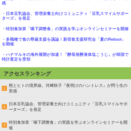
感
・日本豆乳協会、管理栄養士向けコミュニティ「豆乳スマイルサポー
ターズ」を発足
・特別食加算「嚥下調整食」の実践を学ぶオンラインセミナーを開催
・多職種で食の尊厳支援を議論！新宿食支援研究会「夏のReboot」
を開催
・ハナマルキの海外展開が加速！『酵母発酵液体塩こうじ』が韓国で
特許査定を受領
アクセスランキング
熊とヒトの境界線。河﨑秋子『夜明けのハントレス』が問う生の
1
実感
日本豆乳協会、管理栄養士向けコミュニティ「豆乳スマイルサポ
2
ーターズ」を発足
特別食加算「嚥下調整食」の実践を学ぶオンラインセミナーを開
3
催