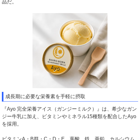
品だ。
成長期に必要な栄養素を手軽に摂取
『Ayo 完全栄養アイス（ガンジーミルク）』は、希少なガン
ジー牛乳に加え、ビタミンやミネラル15種類を配合したAyo
を採用。
ビタミンA・B群・C・D・E、葉酸、鉄、亜鉛、カルシウム