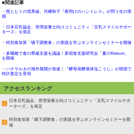
■関連記事
・熊とヒトの境界線。河﨑秋子『夜明けのハントレス』が問う生の実
感
・日本豆乳協会、管理栄養士向けコミュニティ「豆乳スマイルサポー
ターズ」を発足
・特別食加算「嚥下調整食」の実践を学ぶオンラインセミナーを開催
・多職種で食の尊厳支援を議論！新宿食支援研究会「夏のReboot」
を開催
・ハナマルキの海外展開が加速！『酵母発酵液体塩こうじ』が韓国で
特許査定を受領
アクセスランキング
日本豆乳協会、管理栄養士向けコミュニティ「豆乳スマイルサポ
1
ーターズ」を発足
特別食加算「嚥下調整食」の実践を学ぶオンラインセミナーを開
2
催