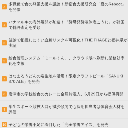
多職種で食の尊厳支援を議論！新宿食支援研究会「夏のReboot」
3
を開催
ハナマルキの海外展開が加速！『酵母発酵液体塩こうじ』が韓国
4
で特許査定を受領
健診で把握しにくい血糖リスクを可視化！THE PHAGEと福井県が
5
実証
給食管理システム「ミールくん」、クラウド版へ刷新し業務効率
6
化を支援
はなまるうどんの端生地を活用！限定クラフトビール「SANUKI
7
870 ALE」を発売
唐津市の学校給食のカレーに金属片混入、6月29日から提供再開
8
学生スポーツ競技人口が減少傾向でも採用担当者は体育会人材を
9
評価
子どもの栄養不足に着目した「完全栄養アイス」を発売
10