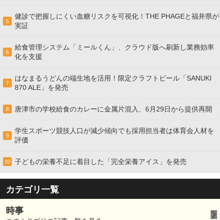
健診で把握しにくい血糖リスクを可視化！THE PHAGEと福井県が
5
実証
給食管理システム「ミールくん」、クラウド版へ刷新し業務効率
6
化を支援
はなまるうどんの端生地を活用！限定クラフトビール「SANUKI
7
870 ALE」を発売
唐津市の学校給食のカレーに金属片混入、6月29日から提供再開
8
学生スポーツ競技人口が減少傾向でも採用担当者は体育会人材を
9
評価
子どもの栄養不足に着目した「完全栄養アイス」を発売
10
カテゴリ一覧
時事