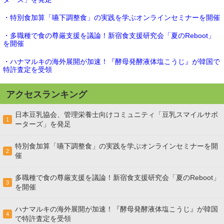
・特別食加算「嚥下調整食」の実践を学ぶオンラインセミナーを開催
・多職種で食の尊厳支援を議論！新宿食支援研究会「夏のReboot」
を開催
・ハナマルキの海外展開が加速！『酵母発酵液体塩こうじ』が韓国で
特許査定を受領
アクセスランキング
日本豆乳協会、管理栄養士向けコミュニティ「豆乳スマイルサポ
1
ーターズ」を発足
特別食加算「嚥下調整食」の実践を学ぶオンラインセミナーを開
2
催
多職種で食の尊厳支援を議論！新宿食支援研究会「夏のReboot」
3
を開催
ハナマルキの海外展開が加速！『酵母発酵液体塩こうじ』が韓国
4
で特許査定を受領