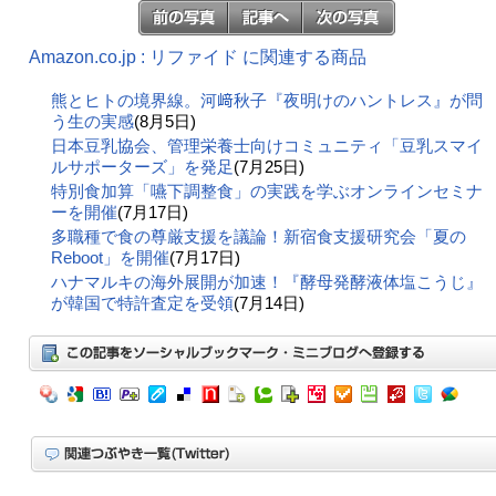
Amazon.co.jp : リファイド に関連する商品
熊とヒトの境界線。河﨑秋子『夜明けのハントレス』が問
う生の実感
(8月5日)
日本豆乳協会、管理栄養士向けコミュニティ「豆乳スマイ
ルサポーターズ」を発足
(7月25日)
特別食加算「嚥下調整食」の実践を学ぶオンラインセミナ
ーを開催
(7月17日)
多職種で食の尊厳支援を議論！新宿食支援研究会「夏の
Reboot」を開催
(7月17日)
ハナマルキの海外展開が加速！『酵母発酵液体塩こうじ』
が韓国で特許査定を受領
(7月14日)