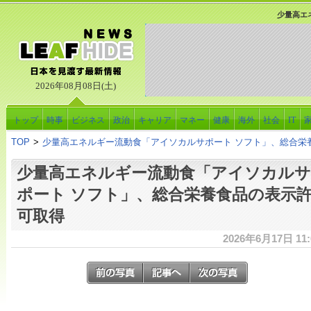
少量高エ
2026年08月08日(土)
トップ
時事
ビジネス
政治
キャリア
マネー
健康
海外
社会
IT
TOP
>
少量高エネルギー流動食「アイソカルサポート ソフト」、総合栄
少量高エネルギー流動食「アイソカルサ
ポート ソフト」、総合栄養食品の表示
可取得
2026年6月17日 11: