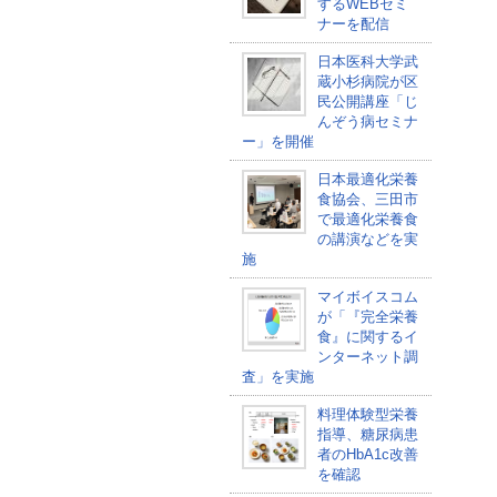
するWEBセミ
ナーを配信
日本医科大学武
蔵小杉病院が区
民公開講座「じ
んぞう病セミナ
ー」を開催
日本最適化栄養
食協会、三田市
で最適化栄養食
の講演などを実
施
マイボイスコム
が「『完全栄養
食』に関するイ
ンターネット調
査」を実施
料理体験型栄養
指導、糖尿病患
者のHbA1c改善
を確認