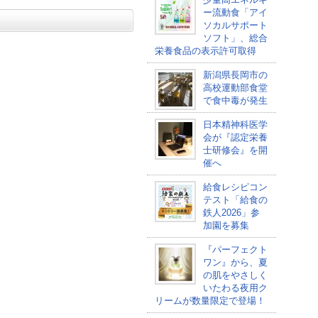
ー流動食「アイ
ソカルサポート
ソフト」、総合
栄養食品の表示許可取得
新潟県長岡市の
高校運動部食堂
で食中毒が発生
日本精神科医学
会が『認定栄養
士研修会』を開
催へ
給食レシピコン
テスト「給食の
鉄人2026」参
加園を募集
『パーフェクト
ワン』から、夏
の肌をやさしく
いたわる夜用ク
リームが数量限定で登場！