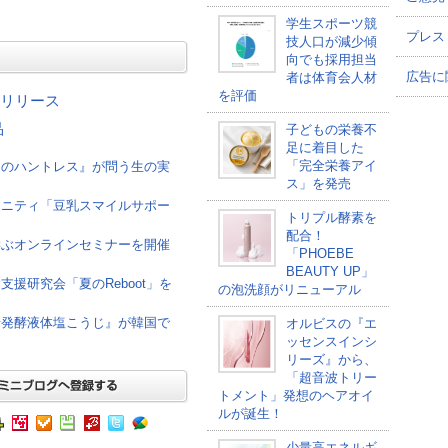
学生スポーツ競
プレス
技人口が減少傾
向でも採用担当
広告に
者は体育会人材
を評価
リリース
品
子どもの栄養不
足に着目した
「完全栄養アイ
けのハントレス』が問う生の実
ス」を発売
ュニティ「豆乳スマイルサポー
トリプル酵素を
配合！
学ぶオンラインセミナーを開催
「PHOEBE
BEAUTY UP」
援研究会「夏のReboot」を
の泡洗顔がリニューアル
母発酵液体塩こうじ』が韓国で
オルビスの『エ
ッセンスインシ
リーズ』から、
「超音波トリー
トメント」発想のヘアオイ
ルが誕生！
少量高エネルギ