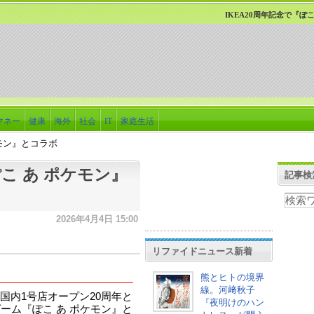
IKEA20周年記念で『ぽ
マネー
健康
海外
社会
IT
家庭生活
ケモン』とコラボ
ぽこ あ ポケモン』
記事検
2026年4月4日 15:00
リファイドニュース新着
熊とヒトの境界
線。河﨑秋子
国内1号店オープン20周年と
『夜明けのハン
ーム『ぽこ あ ポケモン』と