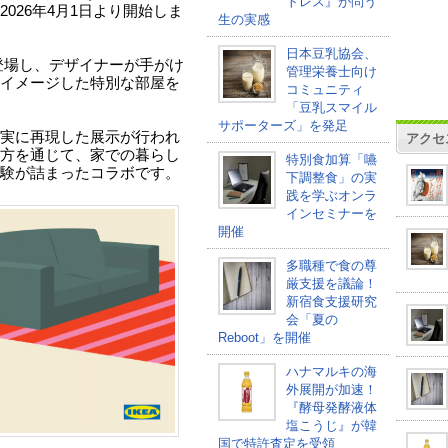
トレス』が問う
026年4月1日より開始しま
生の実感
日本豆乳協会、
登場し、デザイナーが手がけ
管理栄養士向け
イメージした特別な部屋を
コミュニティ
「豆乳スマイル
サポーターズ」を発足
実に再現した展示が行われ
アクセ
方を通じて、家での暮らし
特別食加算「嚥
験が詰まったコラボです。
下調整食」の実
践を学ぶオンラ
インセミナーを
開催
多職種で食の尊
厳支援を議論！
新宿食支援研究
会「夏の
Reboot」を開催
ハナマルキの海
外展開が加速！
『酵母発酵液体
塩こうじ』が韓
国で特許査定を受領