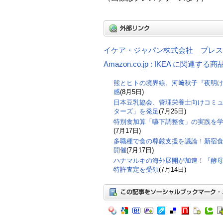
イケア・ジャパン株式会社 プレス
Amazon.co.jp : IKEA に関連する商
熊とヒトの境界線。河﨑秋子『夜明
感
(8月5日)
日本豆乳協会、管理栄養士向けコミ
ターズ」を発足
(7月25日)
特別食加算「嚥下調整食」の実践を
(7月17日)
多職種で食の尊厳支援を議論！新宿食支
開催
(7月17日)
ハナマルキの海外展開が加速！『酵
特許査定を受領
(7月14日)