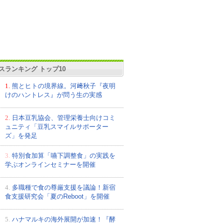
スランキング トップ10
1.
熊とヒトの境界線。河﨑秋子『夜明
けのハントレス』が問う生の実感
2.
日本豆乳協会、管理栄養士向けコミ
ュニティ「豆乳スマイルサポーター
ズ」を発足
3.
特別食加算「嚥下調整食」の実践を
学ぶオンラインセミナーを開催
4.
多職種で食の尊厳支援を議論！新宿
食支援研究会「夏のReboot」を開催
5.
ハナマルキの海外展開が加速！『酵