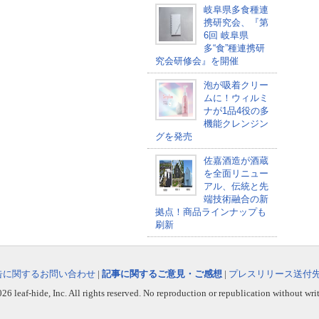
岐阜県多食種連
携研究会、『第
6回 岐阜県
多“食”種連携研
究会研修会』を開催
泡が吸着クリー
ムに！ウィルミ
ナが1品4役の多
機能クレンジン
グを発売
佐嘉酒造が酒蔵
を全面リニュー
アル、伝統と先
端技術融合の新
拠点！商品ラインナップも
刷新
告に関するお問い合わせ
|
記事に関するご意見・ご感想
|
プレスリリース送付
6 leaf-hide, Inc. All rights reserved. No reproduction or republication without wri