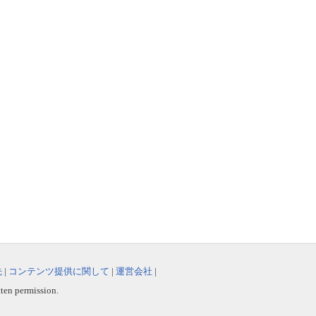
先
|
コンテンツ提供に関して
|
運営会社
|
tten permission.