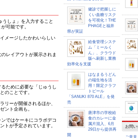
健診で把握しに
くい血糖リスク
を可視化！THE
じゅうしょ」を入力すること
PHAGEと福井
とが可能です。
県が実証
イメージしたかわいらしい
給食管理システ
ム「ミールく
ん」、クラウド
大のレイアウトが展示されま
版へ刷新し業務
効率化を支援
はなまるうどん
の端生地を活
用！限定クラフ
するために必要な「じゅうし
トビール
とのことです。
「SANUKI 870 ALE」を発
売
ラリーが開催されるほか、
ゼント企画も。
唐津市の学校給
食のカレーに金
ランではケーキにコラボデコ
属片混入、6月
ントが予定されています。
お問い
29日から提供再
開
ご意見