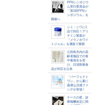
PPNシンポジウ
ム実行委員会が
「第2回PPNシ
ンポジウム」を
開催へ
シミ・シワに1
品で対応！アリ
ナミン製薬が
『メラノホワイ
トジェル』を通販で展開
江田島市内の高
齢者施設での食
中毒発生を受
け、日清医療食
品が対応を公表
「パーフェクト
ワン」から夏に
最適な涼感ファ
ンデが登場！
ナースの星、診
療報酬改定に関