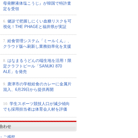
母発酵液体塩こうじ』が韓国で特許査
定を受領
6.
健診で把握しにくい血糖リスクを可
視化！THE PHAGEと福井県が実証
7.
給食管理システム「ミールくん」、
クラウド版へ刷新し業務効率化を支援
8.
はなまるうどんの端生地を活用！限
定クラフトビール「SANUKI 870
ALE」を発売
9.
唐津市の学校給食のカレーに金属片
混入、6月29日から提供再開
10.
学生スポーツ競技人口が減少傾向
でも採用担当者は体育会人材を評価
合わせ
・ご感想