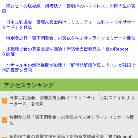
・熊とヒトの境界線。河﨑秋子『夜明けのハントレス』が問う生の実
感
・日本豆乳協会、管理栄養士向けコミュニティ「豆乳スマイルサポー
ターズ」を発足
・特別食加算「嚥下調整食」の実践を学ぶオンラインセミナーを開催
・多職種で食の尊厳支援を議論！新宿食支援研究会「夏のReboot」
を開催
・ハナマルキの海外展開が加速！『酵母発酵液体塩こうじ』が韓国で
特許査定を受領
アクセスランキング
日本豆乳協会、管理栄養士向けコミュニティ「豆乳スマイルサポ
1
ーターズ」を発足
特別食加算「嚥下調整食」の実践を学ぶオンラインセミナーを開
2
催
多職種で食の尊厳支援を議論！新宿食支援研究会「夏のReboot」