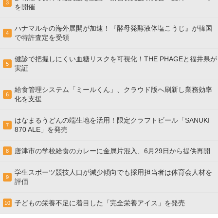
3
を開催
ハナマルキの海外展開が加速！『酵母発酵液体塩こうじ』が韓国
4
で特許査定を受領
健診で把握しにくい血糖リスクを可視化！THE PHAGEと福井県が
5
実証
給食管理システム「ミールくん」、クラウド版へ刷新し業務効率
6
化を支援
はなまるうどんの端生地を活用！限定クラフトビール「SANUKI
7
870 ALE」を発売
唐津市の学校給食のカレーに金属片混入、6月29日から提供再開
8
学生スポーツ競技人口が減少傾向でも採用担当者は体育会人材を
9
評価
子どもの栄養不足に着目した「完全栄養アイス」を発売
10