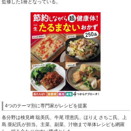
監修した1冊となっている。
4つのテーマ別に専門家がレシピを提案
各分野は検見﨑 聡美氏、牛尾 理恵氏、ほりえ さちこ氏、上
島 亜紀氏が担当。主菜、副菜、汁物まで単体レシピも網羅