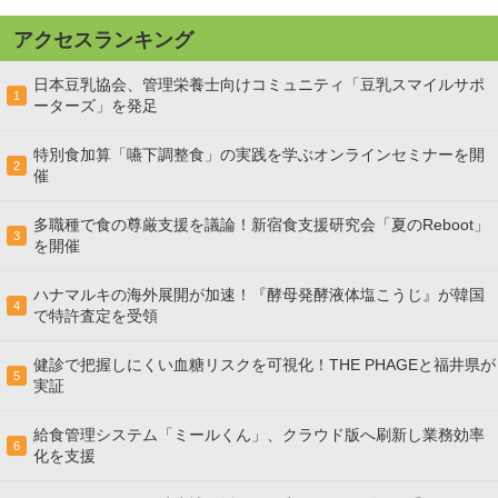
アクセスランキング
日本豆乳協会、管理栄養士向けコミュニティ「豆乳スマイルサポ
1
ーターズ」を発足
特別食加算「嚥下調整食」の実践を学ぶオンラインセミナーを開
2
催
多職種で食の尊厳支援を議論！新宿食支援研究会「夏のReboot」
3
を開催
ハナマルキの海外展開が加速！『酵母発酵液体塩こうじ』が韓国
4
で特許査定を受領
健診で把握しにくい血糖リスクを可視化！THE PHAGEと福井県が
5
実証
給食管理システム「ミールくん」、クラウド版へ刷新し業務効率
6
化を支援