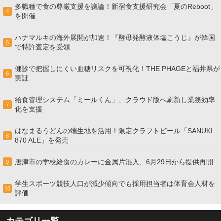
多職種で食の尊厳支援を議論！新宿食支援研究会「夏のReboot」
4
を開催
ハナマルキの海外展開が加速！『酵母発酵液体塩こうじ』が韓国
5
で特許査定を受領
健診で把握しにくい血糖リスクを可視化！THE PHAGEと福井県が
6
実証
給食管理システム「ミールくん」、クラウド版へ刷新し業務効率
7
化を支援
はなまるうどんの端生地を活用！限定クラフトビール「SANUKI
8
870 ALE」を発売
唐津市の学校給食のカレーに金属片混入、6月29日から提供再開
9
学生スポーツ競技人口が減少傾向でも採用担当者は体育会人材を
10
評価