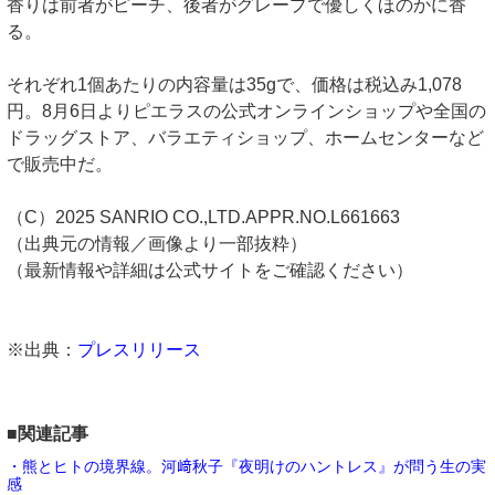
香りは前者がピーチ、後者がグレープで優しくほのかに香
る。
それぞれ1個あたりの内容量は35gで、価格は税込み1,078
円。8月6日よりピエラスの公式オンラインショップや全国の
ドラッグストア、バラエティショップ、ホームセンターなど
で販売中だ。
（C）2025 SANRIO CO.,LTD.APPR.NO.L661663
（出典元の情報／画像より一部抜粋）
（最新情報や詳細は公式サイトをご確認ください）
※出典：
プレスリリース
■関連記事
・熊とヒトの境界線。河﨑秋子『夜明けのハントレス』が問う生の実
感