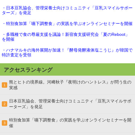
・日本豆乳協会、管理栄養士向けコミュニティ「豆乳スマイルサポー
ターズ」を発足
・特別食加算「嚥下調整食」の実践を学ぶオンラインセミナーを開催
・多職種で食の尊厳支援を議論！新宿食支援研究会「夏のReboot」
を開催
・ハナマルキの海外展開が加速！『酵母発酵液体塩こうじ』が韓国で
特許査定を受領
アクセスランキング
熊とヒトの境界線。河﨑秋子『夜明けのハントレス』が問う生の
1
実感
日本豆乳協会、管理栄養士向けコミュニティ「豆乳スマイルサポ
2
ーターズ」を発足
特別食加算「嚥下調整食」の実践を学ぶオンラインセミナーを開
3
催