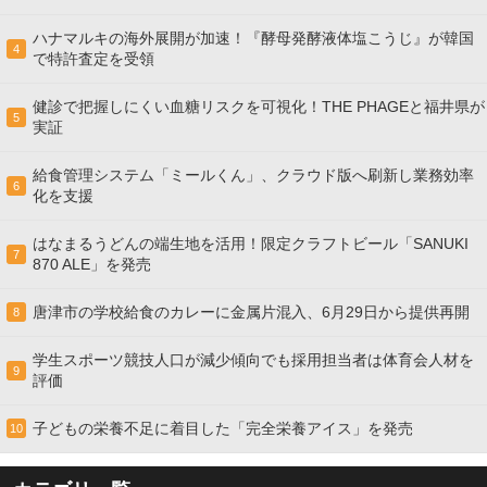
ハナマルキの海外展開が加速！『酵母発酵液体塩こうじ』が韓国
4
で特許査定を受領
健診で把握しにくい血糖リスクを可視化！THE PHAGEと福井県が
5
実証
給食管理システム「ミールくん」、クラウド版へ刷新し業務効率
6
化を支援
はなまるうどんの端生地を活用！限定クラフトビール「SANUKI
7
870 ALE」を発売
唐津市の学校給食のカレーに金属片混入、6月29日から提供再開
8
学生スポーツ競技人口が減少傾向でも採用担当者は体育会人材を
9
評価
子どもの栄養不足に着目した「完全栄養アイス」を発売
10