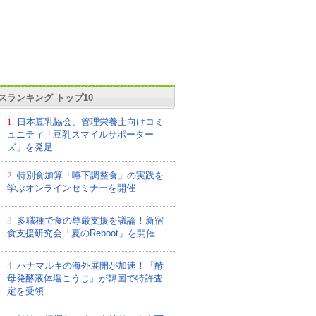
スランキング トップ10
1.
日本豆乳協会、管理栄養士向けコミ
ュニティ「豆乳スマイルサポーター
ズ」を発足
2.
特別食加算「嚥下調整食」の実践を
学ぶオンラインセミナーを開催
3.
多職種で食の尊厳支援を議論！新宿
食支援研究会「夏のReboot」を開催
4.
ハナマルキの海外展開が加速！『酵
母発酵液体塩こうじ』が韓国で特許査
定を受領