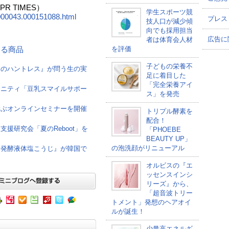
 TIMES）
学生スポーツ競
00000043.000151088.html
プレス
技人口が減少傾
向でも採用担当
広告に
者は体育会人材
を評価
連する商品
子どもの栄養不
けのハントレス』が問う生の実
足に着目した
「完全栄養アイ
ュニティ「豆乳スマイルサポー
ス」を発売
学ぶオンラインセミナーを開催
トリプル酵素を
配合！
援研究会「夏のReboot」を
「PHOEBE
BEAUTY UP」
の泡洗顔がリニューアル
母発酵液体塩こうじ』が韓国で
オルビスの『エ
ッセンスインシ
リーズ』から、
「超音波トリー
トメント」発想のヘアオイ
ルが誕生！
少量高エネルギ