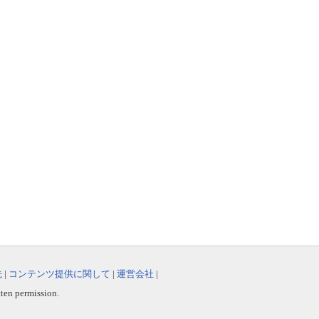
先
|
コンテンツ提供に関して
|
運営会社
|
tten permission.