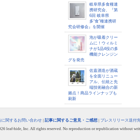
岐阜県多食種連
携研究会、『第
6回 岐阜県
多“食”種連携研
究会研修会』を開催
泡が吸着クリー
ムに！ウィルミ
ナが1品4役の多
機能クレンジン
グを発売
佐嘉酒造が酒蔵
を全面リニュー
アル、伝統と先
端技術融合の新
拠点！商品ラインナップも
刷新
告に関するお問い合わせ
|
記事に関するご意見・ご感想
|
プレスリリース送付
6 leaf-hide, Inc. All rights reserved. No reproduction or republication without wri