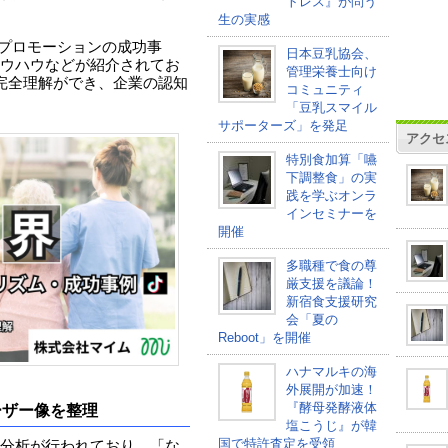
トレス』が問う
生の実感
したプロモーションの成功事
日本豆乳協会、
ウハウなどが紹介されてお
管理栄養士向け
みの完全理解ができ、企業の認知
コミュニティ
「豆乳スマイル
サポーターズ」を発足
アクセ
特別食加算「嚥
下調整食」の実
践を学ぶオンラ
インセミナーを
開催
多職種で食の尊
厳支援を議論！
新宿食支援研究
会「夏の
Reboot」を開催
ハナマルキの海
外展開が加速！
『酵母発酵液体
ーザー像を整理
塩こうじ』が韓
国で特許査定を受領
分析が行われており、「な