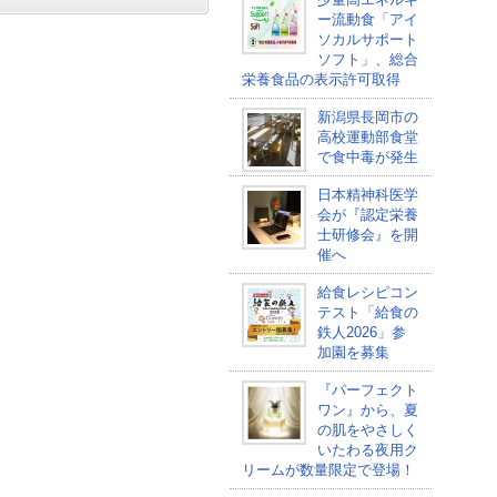
ー流動食「アイ
ソカルサポート
ソフト」、総合
栄養食品の表示許可取得
新潟県長岡市の
高校運動部食堂
で食中毒が発生
日本精神科医学
会が『認定栄養
士研修会』を開
催へ
給食レシピコン
テスト「給食の
鉄人2026」参
加園を募集
『パーフェクト
ワン』から、夏
の肌をやさしく
いたわる夜用ク
リームが数量限定で登場！