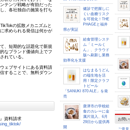
ンテンツ戦略が有効だった
健診で把握しに
し、各社独自の施策を打ち
くい血糖リスク
を可視化！THE
PHAGEと福井
ikTokの拡散メカニズムと
県が実証
に求められる発信は何かが
給食管理システ
ム「ミールく
て、短期的な話題化で新規
ん」、クラウド
的なブランド価値向上でフ
版へ刷新し業務
されている。
効率化を支援
ウェブサイトにある資料請
はなまるうどん
信することで、無料ダウン
の端生地を活
用！限定クラフ
トビール
「SANUKI 870 ALE」を発
売
唐津市の学校給
食のカレーに金
属片混入、6月
ート』資料請求
お問い
29日から提供再
ing_tiktok/
開
ご意見