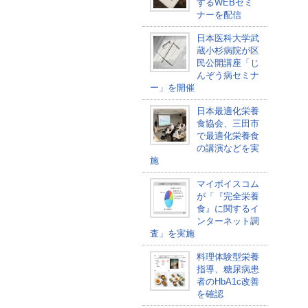
するWEBセミ
ナーを配信
日本医科大学武
蔵小杉病院が区
民公開講座「じ
んぞう病セミナ
ー」を開催
日本最適化栄養
食協会、三田市
で最適化栄養食
の講演などを実
施
マイボイスコム
が「『完全栄養
食』に関するイ
ンターネット調
査」を実施
料理体験型栄養
指導、糖尿病患
者のHbA1c改善
を確認