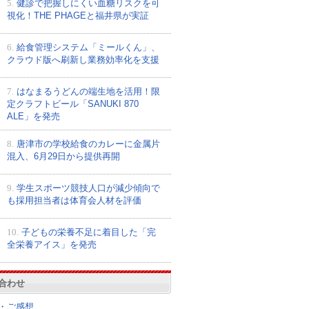
5.
健診で把握しにくい血糖リスクを可
視化！THE PHAGEと福井県が実証
6.
給食管理システム「ミールくん」、
クラウド版へ刷新し業務効率化を支援
7.
はなまるうどんの端生地を活用！限
定クラフトビール「SANUKI 870
ALE」を発売
8.
唐津市の学校給食のカレーに金属片
混入、6月29日から提供再開
9.
学生スポーツ競技人口が減少傾向で
も採用担当者は体育会人材を評価
10.
子どもの栄養不足に着目した「完
全栄養アイス」を発売
合わせ
・ご感想