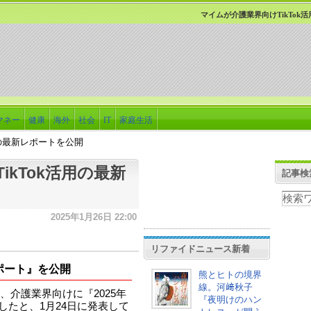
マイムが介護業界向けTikTok
マネー
健康
海外
社会
IT
家庭生活
用の最新レポートを公開
kTok活用の最新
記事検
2025年1月26日 22:00
リファイドニュース新着
レポート』を公開
熊とヒトの境界
線。河﨑秋子
介護業界向けに『2025年
『夜明けのハン
開したと、1月24日に発表して