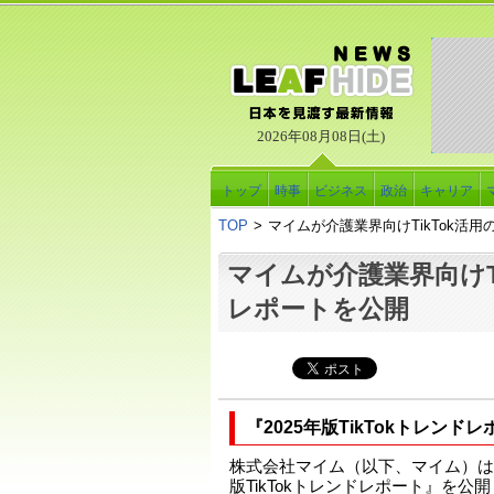
2026年08月08日(土)
トップ
時事
ビジネス
政治
キャリア
TOP
>
マイムが介護業界向けTikTok活
マイムが介護業界向けTi
レポートを公開
『2025年版TikTokトレンド
株式会社マイム（以下、マイム）は、
版TikTokトレンドレポート』を公