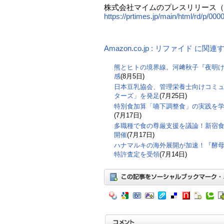
株式会社マイムのプレスリリース（PR
https://prtimes.jp/main/html/rd/p/0
Amazon.co.jp : リファイド に関
熊とヒトの境界線。河﨑秋子『夜明
感
(8月5日)
日本豆乳協会、管理栄養士向けコミ
ターズ」を発足
(7月25日)
特別食加算「嚥下調整食」の実践を
(7月17日)
多職種で食の尊厳支援を議論！新宿食支
開催
(7月17日)
ハナマルキの海外展開が加速！『酵
特許査定を受領
(7月14日)