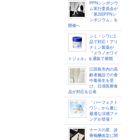
PPNシンポジウ
ム実行委員会が
「第2回PPNシ
ンポジウム」を
開催へ
シミ・シワに1
品で対応！アリ
ナミン製薬が
『メラノホワイ
トジェル』を通販で展開
江田島市内の高
齢者施設での食
中毒発生を受
け、日清医療食
品が対応を公表
「パーフェクト
ワン」から夏に
最適な涼感ファ
ンデが登場！
ナースの星、診
療報酬改定に関